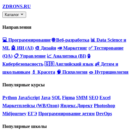
ZDRONS.RU
Каталог
Направления
💻 Программирование
🌐 Веб-разработка
📊 Data Science и
ML
🤖 ИИ (AI)
🎨 Дизайн
📣 Маркетинг
✅ Тестирование
(QA)
📋 Управление
📈 Аналитика (BI)
🔒
Кибербезопасность
🇬🇧 Английский язык
👶 Детям и
школьникам
💄 Красота
🧠 Психология
🥗 Нутрициология
Популярные курсы
Python
JavaScript
Java
SQL
Figma
SMM
SEO
Excel
Маркетплейсы (WB/Ozon)
Яндекс.Директ
Photoshop
Midjourney
ЕГЭ
Программирование детям
DevOps
Популярные школы