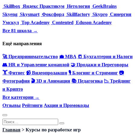
Skillbox
Яндекс Практикум
Нетология
GeekBrains
Skyeng
Skysmart
Фоксфорд
Skillfactory
Skypro
Синергия
Умскул
Top Academy
Contented
Eduson Academy
Все 81 школа →
Ещё направления
🚀 Предпринимательство
💼 MBA
📒 Бухгалтерия и Налоги
👥 HR и Управление командой
🤝 Продажи и Переговоры
🏋️ Фитнес
📹 Видеопродакшн
🎙 Блогинг и Стриминг
📷
Фотография
🎬 3D и Анимация
📚 Педагогика
📉 Трейдинг
и Крипто
Все категории →
Отзывы
Рейтинги
Акции и Промокоды
Перейти
Search
к
for:
Главная
>
Курсы по разработке игр