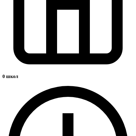
0
школ