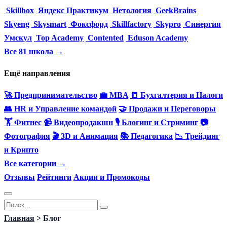
Skillbox
Яндекс Практикум
Нетология
GeekBrains
Skyeng
Skysmart
Фоксфорд
Skillfactory
Skypro
Синергия
Умскул
Top Academy
Contented
Eduson Academy
Все 81 школа →
Ещё направления
🚀 Предпринимательство
💼 MBA
📒 Бухгалтерия и Налоги
👥 HR и Управление командой
🤝 Продажи и Переговоры
🏋️ Фитнес
📹 Видеопродакшн
🎙 Блогинг и Стриминг
📷
Фотография
🎬 3D и Анимация
📚 Педагогика
📉 Трейдинг
и Крипто
Все категории →
Отзывы
Рейтинги
Акции и Промокоды
Перейти
Search
к
for:
Главная
>
Блог