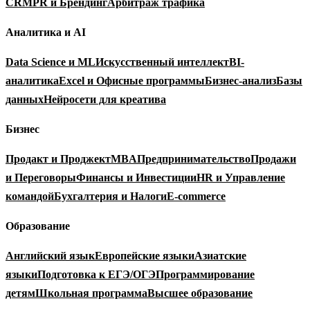
CRM
PR и Брендинг
Арбитраж трафика
Аналитика и AI
Data Science и ML
Искусственный интеллект
BI-
аналитика
Excel и Офисные программы
Бизнес-анализ
Базы
данных
Нейросети для креатива
Бизнес
Продакт и Проджект
MBA
Предпринимательство
Продажи
и Переговоры
Финансы и Инвестиции
HR и Управление
командой
Бухгалтерия и Налоги
E-commerce
Образование
Английский язык
Европейские языки
Азиатские
языки
Подготовка к ЕГЭ/ОГЭ
Программирование
детям
Школьная программа
Высшее образование