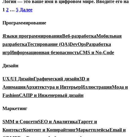
Логин — это ваше имя в цифровом мире. Вводите его на
Пагинация
1
2
…
5
Далее
записей
Программирование
Языки программирования
Веб-разработка
Мобильная
разработка
Тестирование (QA)
DevOps
Разработка
игр
Информационная безопасность
CMS и No-Code
Дизайн
UX/UI Дизайн
Графический дизайн
3D и
Анимация
Архитектура и Интерьер
Иллюстрация
Мода и
Fashion
САПР и Инженерный дизайн
Маркетинг
SMM и Соцсети
SEO и Аналитика
Таргет и
Контекст
Контент и Копирайтинг
Маркетплейсы
Email и