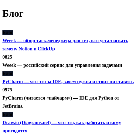
содержанию
Блог
Блог
Weeek — обзор таск-менеджера для тех, кто устал искать
замену Notion и ClickUp
0
825
Weeek — российский сервис для управления задачами
Блог
PyCharm — что это за IDE, зачем нужна и стоит ли ставить
0
975
PyCharm (читается «пайчарм») — IDE для Python от
JetBrains.
Блог
Draw.io (Diagrams.net) — что это, как работать и кому
пригодится