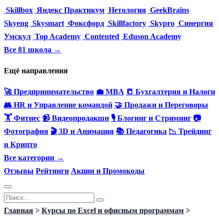
Skillbox
Яндекс Практикум
Нетология
GeekBrains
Skyeng
Skysmart
Фоксфорд
Skillfactory
Skypro
Синергия
Умскул
Top Academy
Contented
Eduson Academy
Все 81 школа →
Ещё направления
🚀 Предпринимательство
💼 MBA
📒 Бухгалтерия и Налоги
👥 HR и Управление командой
🤝 Продажи и Переговоры
🏋️ Фитнес
📹 Видеопродакшн
🎙 Блогинг и Стриминг
📷
Фотография
🎬 3D и Анимация
📚 Педагогика
📉 Трейдинг
и Крипто
Все категории →
Отзывы
Рейтинги
Акции и Промокоды
Перейти
Search
к
for:
Главная
>
Курсы по Excel и офисным программам
>