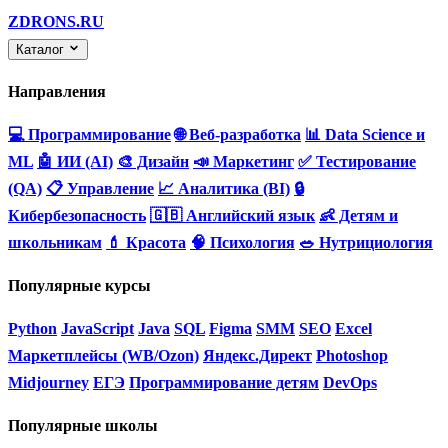
ZDRONS.RU
Каталог
Направления
💻 Программирование
🌐 Веб-разработка
📊 Data Science и
ML
🤖 ИИ (AI)
🎨 Дизайн
📣 Маркетинг
✅ Тестирование
(QA)
📋 Управление
📈 Аналитика (BI)
🔒
Кибербезопасность
🇬🇧 Английский язык
👶 Детям и
школьникам
💄 Красота
🧠 Психология
🥗 Нутрициология
Популярные курсы
Python
JavaScript
Java
SQL
Figma
SMM
SEO
Excel
Маркетплейсы (WB/Ozon)
Яндекс.Директ
Photoshop
Midjourney
ЕГЭ
Программирование детям
DevOps
Популярные школы