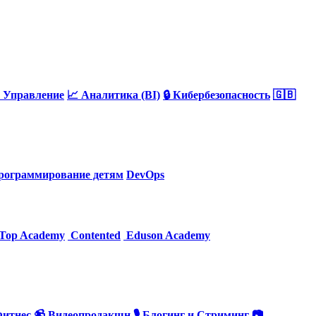
 Управление
📈 Аналитика (BI)
🔒 Кибербезопасность
🇬🇧
рограммирование детям
DevOps
Top Academy
Contented
Eduson Academy
Фитнес
📹 Видеопродакшн
🎙 Блогинг и Стриминг
📷