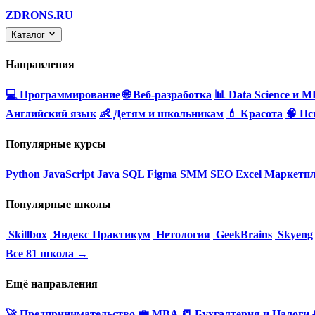
ZDRONS.RU
Каталог
Направления
💻 Программирование
🌐 Веб-разработка
📊 Data Science и M
Английский язык
👶 Детям и школьникам
💄 Красота
🧠 Пс
Популярные курсы
Python
JavaScript
Java
SQL
Figma
SMM
SEO
Excel
Маркетпл
Популярные школы
Skillbox
Яндекс Практикум
Нетология
GeekBrains
Skyeng
Все 81 школа →
Ещё направления
🚀 Предпринимательство
💼 MBA
📒 Бухгалтерия и Налоги