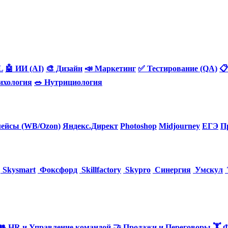
L
🤖 ИИ (AI)
🎨 Дизайн
📣 Маркетинг
✅ Тестирование (QA)
📋
ихология
🥗 Нутрициология
ейсы (WB/Ozon)
Яндекс.Директ
Photoshop
Midjourney
ЕГЭ
П
Skysmart
Фоксфорд
Skillfactory
Skypro
Синергия
Умскул
👥 HR и Управление командой
🤝 Продажи и Переговоры
🏋️ 