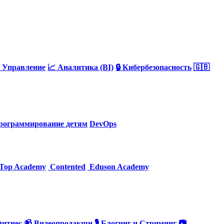
 Управление
📈 Аналитика (BI)
🔒 Кибербезопасность
🇬🇧
рограммирование детям
DevOps
Top Academy
Contented
Eduson Academy
Фитнес
📹 Видеопродакшн
🎙 Блогинг и Стриминг
📷