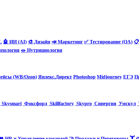
L
🤖 ИИ (AI)
🎨 Дизайн
📣 Маркетинг
✅ Тестирование (QA)
📋
ихология
🥗 Нутрициология
ейсы (WB/Ozon)
Яндекс.Директ
Photoshop
Midjourney
ЕГЭ
П
Skysmart
Фоксфорд
Skillfactory
Skypro
Синергия
Умскул
👥 HR и Управление командой
🤝 Продажи и Переговоры
🏋️ 