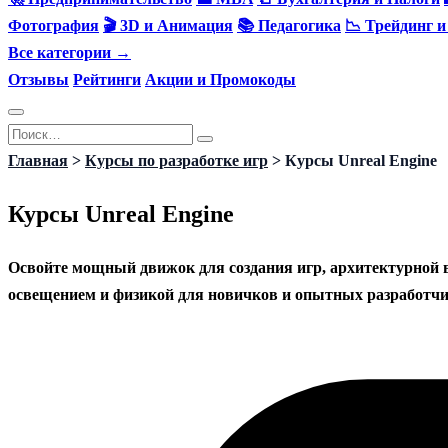
Фотография
🎬 3D и Анимация
📚 Педагогика
📉 Трейдинг 
Все категории →
Отзывы
Рейтинги
Акции и Промокоды
Перейти
Search
к
for:
Главная
>
Курсы по разработке игр
>
Курсы Unreal Engine
содержанию
Курсы Unreal Engine
Освойте мощный движок для создания игр, архитектурной ви
освещением и физикой для новичков и опытных разработчик