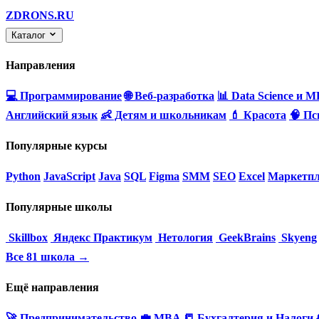
ZDRONS.RU
Каталог
Направления
💻 Программирование
🌐 Веб-разработка
📊 Data Science и M
Английский язык
👶 Детям и школьникам
💄 Красота
🧠 Пс
Популярные курсы
Python
JavaScript
Java
SQL
Figma
SMM
SEO
Excel
Маркетпл
Популярные школы
Skillbox
Яндекс Практикум
Нетология
GeekBrains
Skyeng
Все 81 школа →
Ещё направления
🚀 Предпринимательство
💼 MBA
📒 Бухгалтерия и Налоги