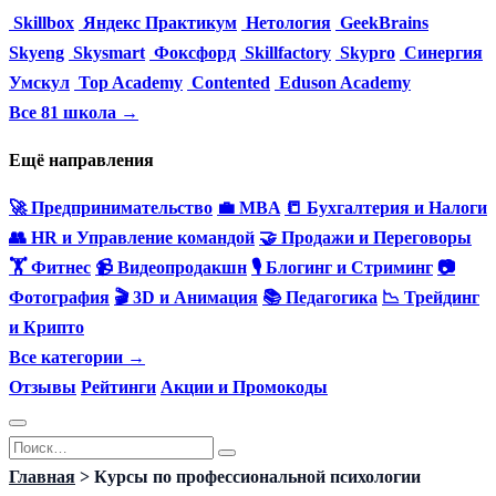
Skillbox
Яндекс Практикум
Нетология
GeekBrains
Skyeng
Skysmart
Фоксфорд
Skillfactory
Skypro
Синергия
Умскул
Top Academy
Contented
Eduson Academy
Все 81 школа →
Ещё направления
🚀 Предпринимательство
💼 MBA
📒 Бухгалтерия и Налоги
👥 HR и Управление командой
🤝 Продажи и Переговоры
🏋️ Фитнес
📹 Видеопродакшн
🎙 Блогинг и Стриминг
📷
Фотография
🎬 3D и Анимация
📚 Педагогика
📉 Трейдинг
и Крипто
Все категории →
Отзывы
Рейтинги
Акции и Промокоды
Перейти
Search
к
for:
Главная
>
Курсы по профессиональной психологии