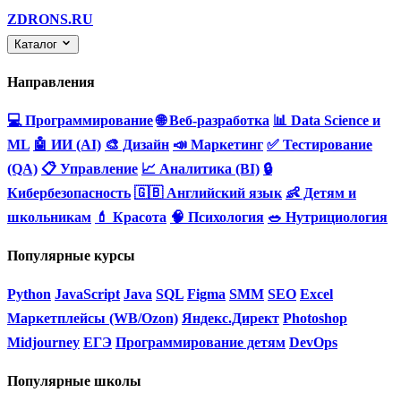
ZDRONS.RU
Каталог
Направления
💻 Программирование
🌐 Веб-разработка
📊 Data Science и
ML
🤖 ИИ (AI)
🎨 Дизайн
📣 Маркетинг
✅ Тестирование
(QA)
📋 Управление
📈 Аналитика (BI)
🔒
Кибербезопасность
🇬🇧 Английский язык
👶 Детям и
школьникам
💄 Красота
🧠 Психология
🥗 Нутрициология
Популярные курсы
Python
JavaScript
Java
SQL
Figma
SMM
SEO
Excel
Маркетплейсы (WB/Ozon)
Яндекс.Директ
Photoshop
Midjourney
ЕГЭ
Программирование детям
DevOps
Популярные школы