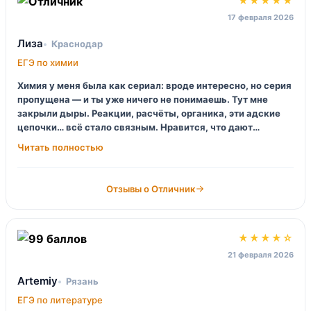
★★★★★
17 февраля 2026
Лиза
Краснодар
ЕГЭ по химии
Химия у меня была как сериал: вроде интересно, но серия
пропущена — и ты уже ничего не понимаешь. Тут мне
закрыли дыры. Реакции, расчёты, органика, эти адские
цепочки… всё стало связным. Нравится, что дают
маленькие контрольные, не раз в месяц, а часто, чтобы не
расслаблялась. Я иногда психовала, но это уже моя
история, курс норм.
Отзывы о Отличник
★★★★☆
21 февраля 2026
Artemiy
Рязань
ЕГЭ по литературе