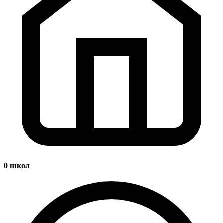
0
школ