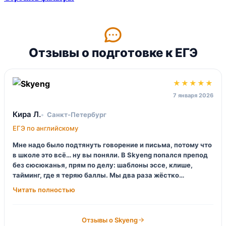
Отзывы о подготовке к ЕГЭ
★★★★★
7 января 2026
Кира Л.
Санкт‑Петербург
ЕГЭ по английскому
Мне надо было подтянуть говорение и письма, потому что
в школе это всё… ну вы поняли. В Skyeng попался препод
без сюсюканья, прям по делу: шаблоны эссе, клише,
тайминг, где я теряю баллы. Мы два раза жёстко
разбирали мои ошибки, было больно, зато потом я
перестала лепить «in conclusion» где попало.
Понравилось, что есть домашки, но их можно делать
короткими — если день завален.
Отзывы о Skyeng