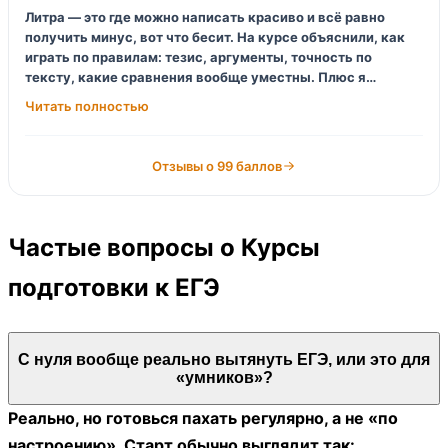
Литра — это где можно написать красиво и всё равно
получить минус, вот что бесит. На курсе объяснили, как
играть по правилам: тезис, аргументы, точность по
тексту, какие сравнения вообще уместны. Плюс я
перестал бояться «не того» произведения — дали списки
связок, кто с кем дружит по темам. Минус: нагрузка
приличная, я пару раз сливался на дедлайнах, честно.
Отзывы о 99 баллов
Частые вопросы о Курсы
подготовки к ЕГЭ
С нуля вообще реально вытянуть ЕГЭ, или это для
«умников»?
Реально, но готовься пахать регулярно, а не «по
настроению». Старт обычно выглядит так: