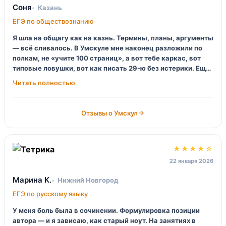
Соня
Казань
ЕГЭ по обществознанию
Я шла на общагу как на казнь. Термины, планы, аргументы
— всё сливалось. В Умскуле мне наконец разложили по
полкам, не «учите 100 страниц», а вот тебе каркас, вот
типовые ловушки, вот как писать 29-ю без истерики. Ещё
прикольно, что куратор реально отвечает, а не «мы
рассмотрим». Внутри много мемов, да, но это даже
помогает.
Отзывы о Умскул
★★★★☆
22 января 2026
Марина К.
Нижний Новгород
ЕГЭ по русскому языку
У меня боль была в сочинении. Формулировка позиции
автора — и я зависаю, как старый ноут. На занятиях в