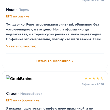
3 февраля 2026
Илья
Пермь
ЕГЭ по физике
Тут двояко. Репетитор попался сильный, объясняет без
«это очевидно», я это ценю. Но платформа иногда
подлагивает, и я терял куски решения, пока перезаходил.
По физике это смертельно, потому что шаги важны. Если у
вас норм интернет и вы готовы писать вопросы в чат —
будет ок. Я бы хотел меньше тех. боли и больше
стабильности.
Отзывы о TutorOnline
★★★★☆
6 февраля 2026
Стася
Новосибирск
ЕГЭ по информатике
Я искала подготовку по инфе с норм практикой, а не