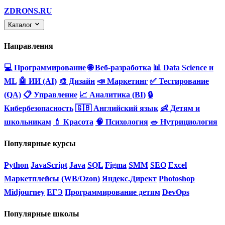
ZDRONS.RU
Каталог
Направления
💻 Программирование
🌐 Веб-разработка
📊 Data Science и
ML
🤖 ИИ (AI)
🎨 Дизайн
📣 Маркетинг
✅ Тестирование
(QA)
📋 Управление
📈 Аналитика (BI)
🔒
Кибербезопасность
🇬🇧 Английский язык
👶 Детям и
школьникам
💄 Красота
🧠 Психология
🥗 Нутрициология
Популярные курсы
Python
JavaScript
Java
SQL
Figma
SMM
SEO
Excel
Маркетплейсы (WB/Ozon)
Яндекс.Директ
Photoshop
Midjourney
ЕГЭ
Программирование детям
DevOps
Популярные школы