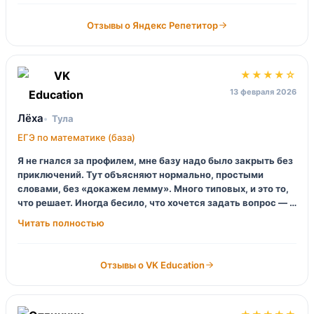
там не вытащишь нюансы.
Отзывы о Яндекс Репетитор
★★★★☆
13 февраля 2026
Лёха
Тула
ЕГЭ по математике (база)
Я не гнался за профилем, мне базу надо было закрыть без
приключений. Тут объясняют нормально, простыми
словами, без «докажем лемму». Много типовых, и это то,
что решает. Иногда бесило, что хочется задать вопрос — а
ты смотришь запись, и всё, молчи. Но за свои деньги курс
отработал, базу я перестал бояться.
Отзывы о VK Education