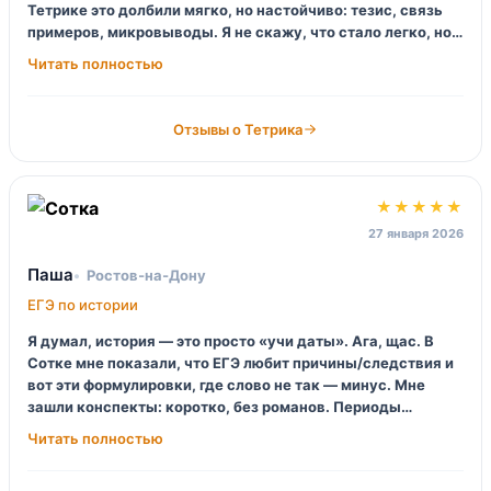
Тетрике это долбили мягко, но настойчиво: тезис, связь
примеров, микровыводы. Я не скажу, что стало легко, но
стало понятно, за что реально ставят баллы.
Единственное, хотелось бы чуть больше проверок именно
по критериям, чтобы без «в целом норм» — а где минус?
Отзывы о Тетрика
★★★★★
27 января 2026
Паша
Ростов‑на‑Дону
ЕГЭ по истории
Я думал, история — это просто «учи даты». Ага, щас. В
Сотке мне показали, что ЕГЭ любит причины/следствия и
вот эти формулировки, где слово не так — минус. Мне
зашли конспекты: коротко, без романов. Периоды
привязали к картинкам и историям, звучит тупо, но
запоминается. Куратор иногда отвечает с задержкой, но в
целом — огонь.