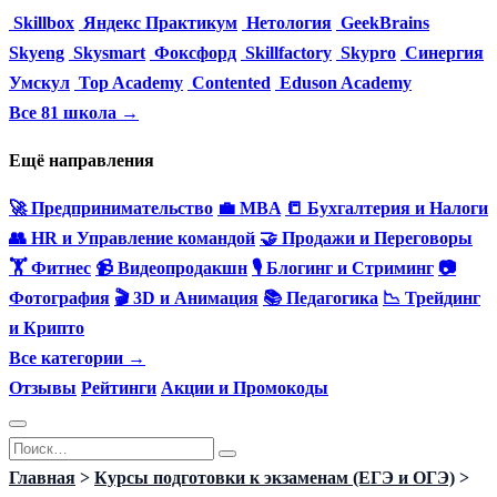
Skillbox
Яндекс Практикум
Нетология
GeekBrains
Skyeng
Skysmart
Фоксфорд
Skillfactory
Skypro
Синергия
Умскул
Top Academy
Contented
Eduson Academy
Все 81 школа →
Ещё направления
🚀 Предпринимательство
💼 MBA
📒 Бухгалтерия и Налоги
👥 HR и Управление командой
🤝 Продажи и Переговоры
🏋️ Фитнес
📹 Видеопродакшн
🎙 Блогинг и Стриминг
📷
Фотография
🎬 3D и Анимация
📚 Педагогика
📉 Трейдинг
и Крипто
Все категории →
Отзывы
Рейтинги
Акции и Промокоды
Перейти
Search
к
for:
Главная
>
Курсы подготовки к экзаменам (ЕГЭ и ОГЭ)
>