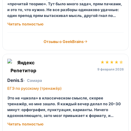
«прочитай теорию». Тут было много задач, прям пачками,
и это то, что нужно. Не все разборы одинаково удачные:
один препод прям вытаскивал мысль, другой гнал по
шаблону. Но я всё равно выросла по скорости, перестала
зависать на 27-й и 26-й. Короче, рабочая история, если не
лениться.
Отзывы о GeekBrains
★★★★☆
9 февраля 2026
Denis.S
Самара
ЕГЭ по русскому (тренажёр)
Это не «школа» в классическом смысле, скорее
тренажёр, но мне зашло. Я каждый вечер делал по 20–30
минут: орфография, пунктуация, варианты. Ничего
вдохновляющего, зато мозг привыкает к формату, и
ошибки становятся тупо реже. Минус — сочинение всё
равно лучше проверять у живого человека, автоматом