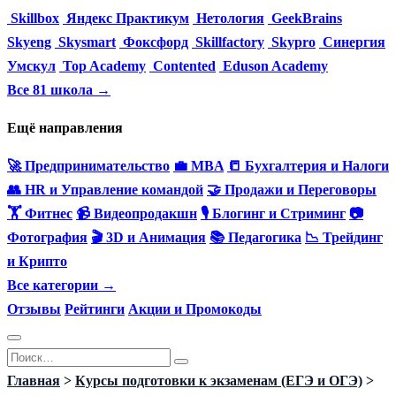
Skillbox
Яндекс Практикум
Нетология
GeekBrains
Skyeng
Skysmart
Фоксфорд
Skillfactory
Skypro
Синергия
Умскул
Top Academy
Contented
Eduson Academy
Все 81 школа →
Ещё направления
🚀 Предпринимательство
💼 MBA
📒 Бухгалтерия и Налоги
👥 HR и Управление командой
🤝 Продажи и Переговоры
🏋️ Фитнес
📹 Видеопродакшн
🎙 Блогинг и Стриминг
📷
Фотография
🎬 3D и Анимация
📚 Педагогика
📉 Трейдинг
и Крипто
Все категории →
Отзывы
Рейтинги
Акции и Промокоды
Перейти
Search
к
for:
Главная
>
Курсы подготовки к экзаменам (ЕГЭ и ОГЭ)
>