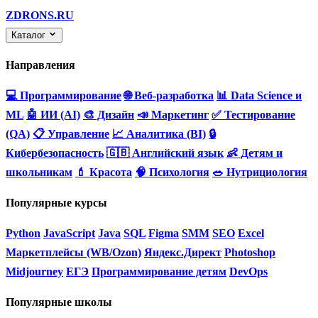
ZDRONS.RU
Каталог
Направления
💻 Программирование
🌐 Веб-разработка
📊 Data Science и
ML
🤖 ИИ (AI)
🎨 Дизайн
📣 Маркетинг
✅ Тестирование
(QA)
📋 Управление
📈 Аналитика (BI)
🔒
Кибербезопасность
🇬🇧 Английский язык
👶 Детям и
школьникам
💄 Красота
🧠 Психология
🥗 Нутрициология
Популярные курсы
Python
JavaScript
Java
SQL
Figma
SMM
SEO
Excel
Маркетплейсы (WB/Ozon)
Яндекс.Директ
Photoshop
Midjourney
ЕГЭ
Программирование детям
DevOps
Популярные школы