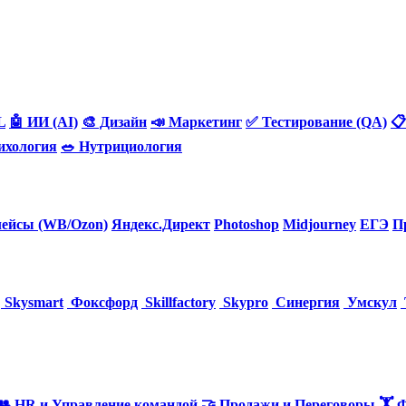
L
🤖 ИИ (AI)
🎨 Дизайн
📣 Маркетинг
✅ Тестирование (QA)
📋
ихология
🥗 Нутрициология
ейсы (WB/Ozon)
Яндекс.Директ
Photoshop
Midjourney
ЕГЭ
П
Skysmart
Фоксфорд
Skillfactory
Skypro
Синергия
Умскул
👥 HR и Управление командой
🤝 Продажи и Переговоры
🏋️ 