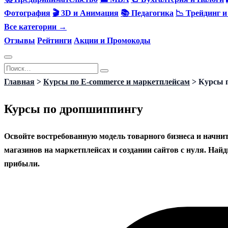
Фотография
🎬 3D и Анимация
📚 Педагогика
📉 Трейдинг 
Все категории →
Отзывы
Рейтинги
Акции и Промокоды
Перейти
Search
к
for:
Главная
>
Курсы по E-commerce и маркетплейсам
>
Курсы 
содержанию
Курсы по дропшиппингу
Освойте востребованную модель товарного бизнеса и начни
магазинов на маркетплейсах и создании сайтов с нуля. На
прибыли.