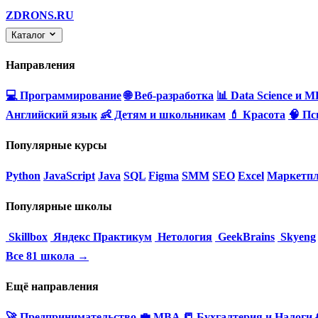
ZDRONS.RU
Каталог
Направления
💻 Программирование
🌐 Веб-разработка
📊 Data Science и M
Английский язык
👶 Детям и школьникам
💄 Красота
🧠 Пс
Популярные курсы
Python
JavaScript
Java
SQL
Figma
SMM
SEO
Excel
Маркетпл
Популярные школы
Skillbox
Яндекс Практикум
Нетология
GeekBrains
Skyeng
Все 81 школа →
Ещё направления
🚀 Предпринимательство
💼 MBA
📒 Бухгалтерия и Налоги