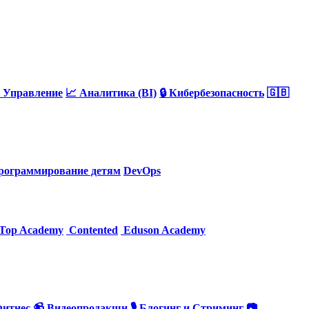
 Управление
📈 Аналитика (BI)
🔒 Кибербезопасность
🇬🇧
рограммирование детям
DevOps
Top Academy
Contented
Eduson Academy
Фитнес
📹 Видеопродакшн
🎙 Блогинг и Стриминг
📷