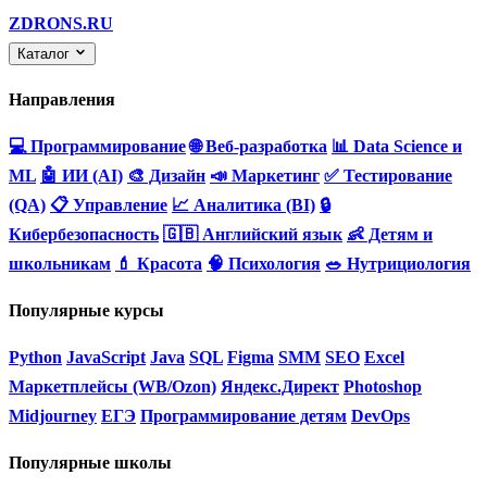
ZDRONS.RU
Каталог
Направления
💻 Программирование
🌐 Веб-разработка
📊 Data Science и
ML
🤖 ИИ (AI)
🎨 Дизайн
📣 Маркетинг
✅ Тестирование
(QA)
📋 Управление
📈 Аналитика (BI)
🔒
Кибербезопасность
🇬🇧 Английский язык
👶 Детям и
школьникам
💄 Красота
🧠 Психология
🥗 Нутрициология
Популярные курсы
Python
JavaScript
Java
SQL
Figma
SMM
SEO
Excel
Маркетплейсы (WB/Ozon)
Яндекс.Директ
Photoshop
Midjourney
ЕГЭ
Программирование детям
DevOps
Популярные школы