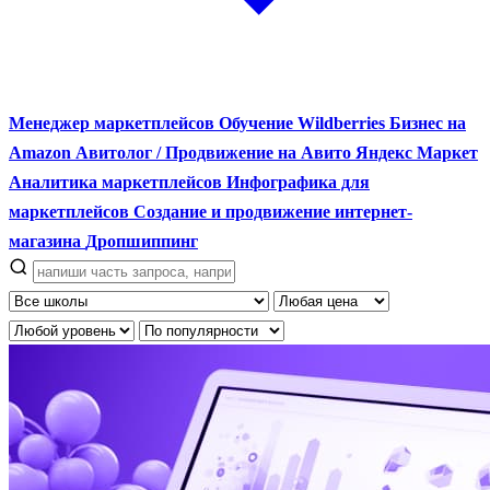
Менеджер маркетплейсов
Обучение Wildberries
Бизнес на
Amazon
Авитолог / Продвижение на Авито
Яндекс Маркет
Аналитика маркетплейсов
Инфографика для
маркетплейсов
Создание и продвижение интернет-
магазина
Дропшиппинг