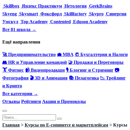
Skillbox
Яндекс Практикум
Нетология
GeekBrains
Skyeng
Skysmart
Фоксфорд
Skillfactory
Skypro
Синергия
Умскул
Top Academy
Contented
Eduson Academy
Все 81 школа →
Ещё направления
🚀 Предпринимательство
💼 MBA
📒 Бухгалтерия и Налоги
👥 HR и Управление командой
🤝 Продажи и Переговоры
🏋️ Фитнес
📹 Видеопродакшн
🎙 Блогинг и Стриминг
📷
Фотография
🎬 3D и Анимация
📚 Педагогика
📉 Трейдинг
и Крипто
Все категории →
Отзывы
Рейтинги
Акции и Промокоды
Перейти
Search
к
for:
Главная
>
Курсы по E-commerce и маркетплейсам
>
Курсы