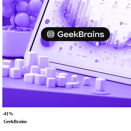
-41%
GeekBrains