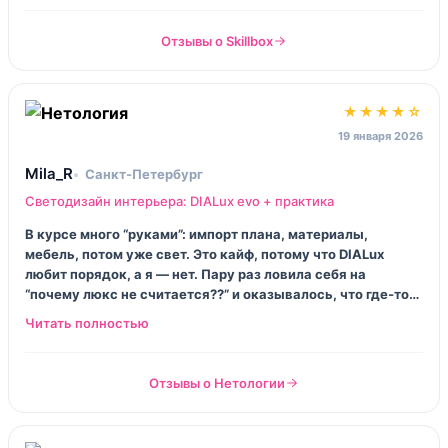
отчётом, без стыда отдать заказчику.
Отзывы о Skillbox
★★★★☆
19 января 2026
Mila_R
Санкт‑Петербург
Светодизайн интерьера: DIALux evo + практика
В курсе много “руками”: импорт плана, материалы,
мебель, потом уже свет. Это кайф, потому что DIALux
любит порядок, а я — нет. Пару раз ловила себя на
“почему люкс не считается??” и оказывалось, что где‑то
накосячила с плоскостью расчёта. Минус: темп местами
резкий, если работаешь после офиса и мозг ватный.
Отзывы о Нетологии