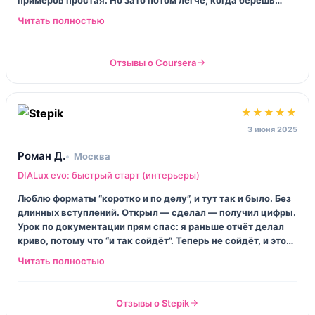
примеров простая. Но зато потом легче, когда берёшь
план квартиры и не паникуешь. Я прям ощутила, что стала
увереннее объяснять решения клиенту.
Отзывы о Coursera
★★★★★
3 июня 2025
Роман Д.
Москва
DIALux evo: быстрый старт (интерьеры)
Люблю форматы “коротко и по делу”, и тут так и было. Без
длинных вступлений. Открыл — сделал — получил цифры.
Урок по документации прям спас: я раньше отчёт делал
криво, потому что “и так сойдёт”. Теперь не сойдёт, и это
хорошо.
Отзывы о Stepik