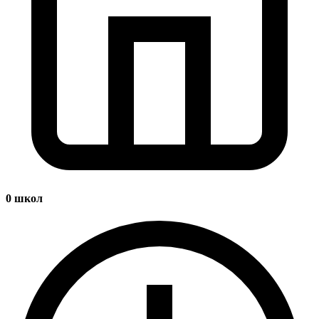
0
школ