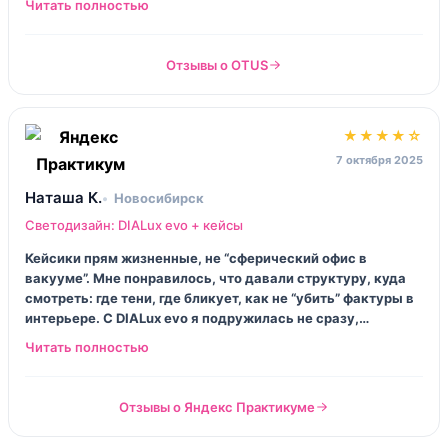
истерик. Я теперь быстрее делаю коммерцию, реально.
Отзывы о OTUS
★★★★☆
7 октября 2025
Наташа К.
Новосибирск
Светодизайн: DIALux evo + кейсы
Кейсики прям жизненные, не “сферический офис в
вакууме”. Мне понравилось, что давали структуру, куда
смотреть: где тени, где бликует, как не “убить” фактуры в
интерьере. С DIALux evo я подружилась не сразу,
интерфейс местами как старый шкаф. Но спустя месяц
уже делала сцены и сравнивала варианты. Прикольно.
Отзывы о Яндекс Практикуме