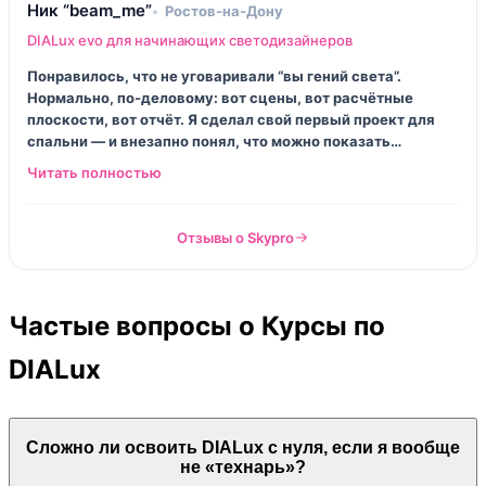
Ник “beam_me”
Ростов‑на‑Дону
DIALux evo для начинающих светодизайнеров
Понравилось, что не уговаривали “вы гений света”.
Нормально, по‑деловому: вот сцены, вот расчётные
плоскости, вот отчёт. Я сделал свой первый проект для
спальни — и внезапно понял, что можно показать
цифрами, почему бра у кровати не должны слепить.
Смешной момент: я до курса думал, что DIALux — чисто
“для инженеров”. А он просто инструмент. Руки решают.
Отзывы о Skypro
Частые вопросы о Курсы по
DIALux
Сложно ли освоить DIALux с нуля, если я вообще
не «технарь»?