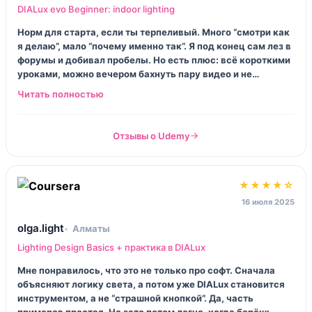
DIALux evo Beginner: indoor lighting
Норм для старта, если ты терпеливый. Много “смотри как
я делаю”, мало “почему именно так”. Я под конец сам лез в
форумы и добивал пробелы. Но есть плюс: всё короткими
уроками, можно вечером бахнуть пару видео и не
умереть. Для меня, как для человека вечно в дороге, это
сработало.
Отзывы о Udemy
★★★★☆
16 июля 2025
olga.light
Алматы
Lighting Design Basics + практика в DIALux
Мне понравилось, что это не только про софт. Сначала
объясняют логику света, а потом уже DIALux становится
инструментом, а не “страшной кнопкой”. Да, часть