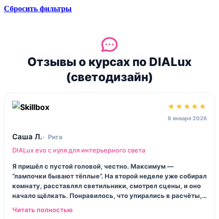
Сбросить фильтры
Отзывы о курсах по DIALux
(светодизайн)
★★★★★
8 января 2026
Саша Л.
Рига
DIALux evo с нуля для интерьерного света
Я пришёл с пустой головой, честно. Максимум —
“лампочки бывают тёплые”. На второй неделе уже собирал
комнату, расставлял светильники, смотрел сцены, и оно
начало щёлкать. Понравилось, что упирались в расчёты,
а не только “красиво на рендере”. В конце сделал проект
под маленькую кофейню — с пояснениями и нормальным