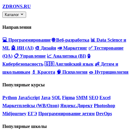
ZDRONS.RU
Каталог
Направления
💻 Программирование
🌐 Веб-разработка
📊 Data Science и
ML
🤖 ИИ (AI)
🎨 Дизайн
📣 Маркетинг
✅ Тестирование
(QA)
📋 Управление
📈 Аналитика (BI)
🔒
Кибербезопасность
🇬🇧 Английский язык
👶 Детям и
школьникам
💄 Красота
🧠 Психология
🥗 Нутрициология
Популярные курсы
Python
JavaScript
Java
SQL
Figma
SMM
SEO
Excel
Маркетплейсы (WB/Ozon)
Яндекс.Директ
Photoshop
Midjourney
ЕГЭ
Программирование детям
DevOps
Популярные школы