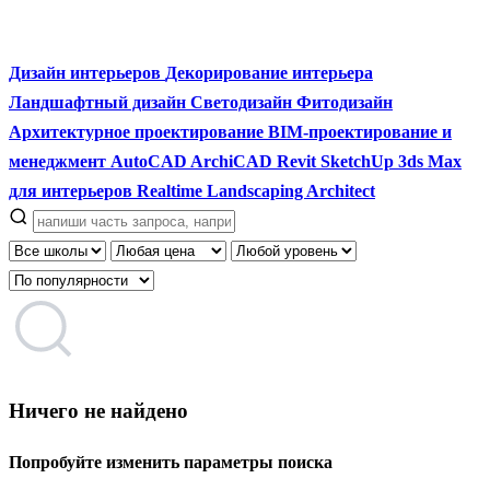
Дизайн интерьеров
Декорирование интерьера
Ландшафтный дизайн
Светодизайн
Фитодизайн
Архитектурное проектирование
BIM-проектирование и
менеджмент
AutoCAD
ArchiCAD
Revit
SketchUp
3ds Max
для интерьеров
Realtime Landscaping Architect
Ничего не найдено
Попробуйте изменить параметры поиска