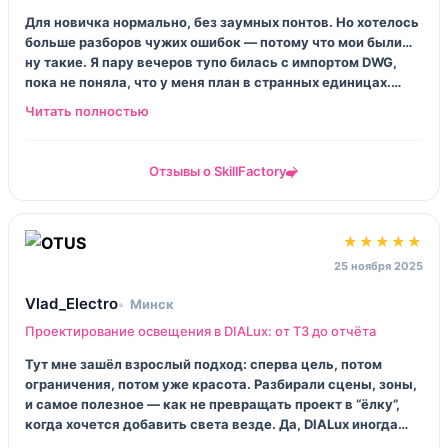
Для новичка нормально, без заумных понтов. Но хотелось
больше разборов чужих ошибок — потому что мои были…
ну такие. Я пару вечеров тупо билась с импортом DWG,
пока не поняла, что у меня план в странных единицах.
Домашки проверяли, но обратная связь короткая. Типа
“поправьте расположение” — а куда, а почему, а как
понять… вот этого не хватило.
Отзывы о SkillFactory
★★★★★
25 ноября 2025
Vlad_Electro
Минск
Проектирование освещения в DIALux: от ТЗ до отчёта
Тут мне зашёл взрослый подход: сперва цель, потом
ограничения, потом уже красота. Разбирали сцены, зоны,
и самое полезное — как не превращать проект в “ёлку”,
когда хочется добавить света везде. Да, DIALux иногда
капризный. Но курс учит обходить это спокойно, без