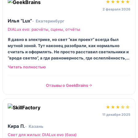
★★★★★
2 февраля 2026
Илья “Lux”
Екатеринбург
DIALux evo: расчёты, сцены, отчёты
Я давно в электрике, но свет “как проект” всегда был
мутной зоной. Тут наконец разобрали, как нормально
считать и оформлять. Не просто расставил светильники и
“вроде светло”, а где равномерность, где ослеплённость,
где таблички в отчёте. Самое полезное — привычка
проверять себя. DIALux не про фантазию, он про
дисциплину.
Отзывы о GeekBrains
★★★☆☆
11 декабря 2025
Кира П.
Казань
Свет для жилых: DIALux evo (база)