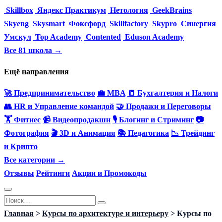
Skillbox
Яндекс Практикум
Нетология
GeekBrains
Skyeng
Skysmart
Фоксфорд
Skillfactory
Skypro
Синергия
Умскул
Top Academy
Contented
Eduson Academy
Все 81 школа →
Ещё направления
🚀 Предпринимательство
💼 MBA
📒 Бухгалтерия и Налоги
👥 HR и Управление командой
🤝 Продажи и Переговоры
🏋️ Фитнес
📹 Видеопродакшн
🎙 Блогинг и Стриминг
📷
Фотография
🎬 3D и Анимация
📚 Педагогика
📉 Трейдинг
и Крипто
Все категории →
Отзывы
Рейтинги
Акции и Промокоды
Перейти
Search
к
for:
Главная
>
Курсы по архитектуре и интерьеру
>
Курсы по