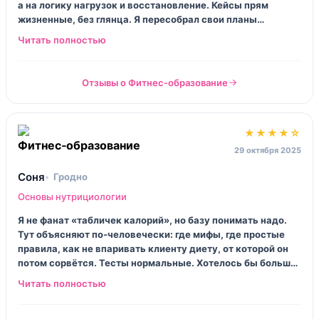
а на логику нагрузок и восстановление. Кейсы прям
жизненные, без глянца. Я пересобрал свои планы
тренировок, и, смешно сказать, результаты у ребят стали
ровнее. Без качелей.
Отзывы о Фитнес‑образование
★★★★☆
29 октября 2025
Соня
Гродно
Основы нутрициологии
Я не фанат «табличек калорий», но базу понимать надо.
Тут объясняют по‑человечески: где мифы, где простые
правила, как не впаривать клиенту диету, от которой он
потом сорвётся. Тесты нормальные. Хотелось бы больше
примеров под разные бюджеты, а не «лосось и киноа», но
это уже придирка.