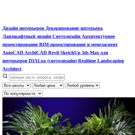
Дизайн интерьеров
Декорирование интерьера
Ландшафтный дизайн
Светодизайн
Архитектурное
проектирование
BIM-проектирование и менеджмент
AutoCAD
ArchiCAD
Revit
SketchUp
3ds Max для
интерьеров
DIALux (светодизайн)
Realtime Landscaping
Architect