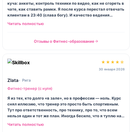
куча: анкеты, контроль техники по видео, как не сгореть в
чате, как ставить рамки. Я после курса перестал отвечать
клиентам в 23:40 (слава богу). И качество ведения
выросло, потому что появилась система, а не хаос.
Отзывы о Фитнес‑образование
★★★★☆
30 января 2026
Zlata
Рига
Фитнес‑тренер (с нуля)
Я из тех, кто долго «в зале», но в профессии — ноль. Курс
снял иллюзию, что тренер это просто быть спортивным.
Тут про ответственность, про технику, про то, что всем
нельзя один и тот же план. Иногда бесило, что я туплю на
базовых вещах. Потом прошло. Сейчас веду первые две
девочки онлайн, аккуратно, без геройства.