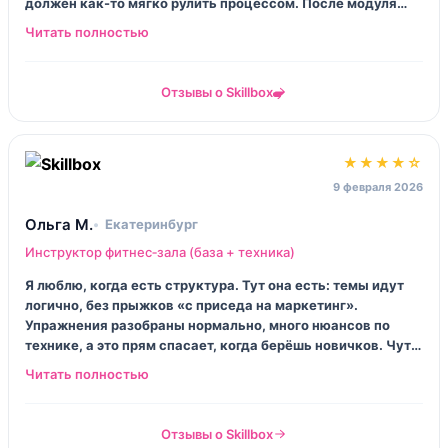
должен как-то мягко рулить процессом. После модуля
перестала стесняться продавать сопровождение, говорю
проще, без заумных слов. И клиенты не пугаются.
Отзывы о Skillbox
★★★★☆
9 февраля 2026
Ольга М.
Екатеринбург
Инструктор фитнес‑зала (база + техника)
Я люблю, когда есть структура. Тут она есть: темы идут
логично, без прыжков «с приседа на маркетинг».
Упражнения разобраны нормально, много нюансов по
технике, а это прям спасает, когда берёшь новичков. Чуть
напрягло, что некоторые лекции тянутся, как резинка. Но
зато мозг успевает переварить.
Отзывы о Skillbox