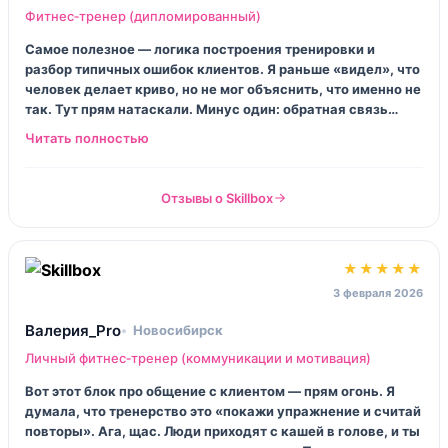
Фитнес‑тренер (дипломированный)
Самое полезное — логика построения тренировки и
разбор типичных ошибок клиентов. Я раньше «видел», что
человек делает криво, но не мог объяснить, что именно не
так. Тут прям натаскали. Минус один: обратная связь
иногда с паузой, день‑два тишины, и ты сидишь,
сомневаешься. Но в целом курс честный.
Отзывы о Skillbox
★★★★★
3 февраля 2026
Валерия_Pro
Новосибирск
Личный фитнес‑тренер (коммуникации и мотивация)
Вот этот блок про общение с клиентом — прям огонь. Я
думала, что тренерство это «покажи упражнение и считай
повторы». Ага, щас. Люди приходят с кашей в голове, и ты