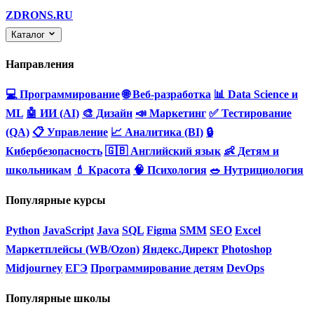
ZDRONS.RU
Каталог
Направления
💻 Программирование
🌐 Веб-разработка
📊 Data Science и
ML
🤖 ИИ (AI)
🎨 Дизайн
📣 Маркетинг
✅ Тестирование
(QA)
📋 Управление
📈 Аналитика (BI)
🔒
Кибербезопасность
🇬🇧 Английский язык
👶 Детям и
школьникам
💄 Красота
🧠 Психология
🥗 Нутрициология
Популярные курсы
Python
JavaScript
Java
SQL
Figma
SMM
SEO
Excel
Маркетплейсы (WB/Ozon)
Яндекс.Директ
Photoshop
Midjourney
ЕГЭ
Программирование детям
DevOps
Популярные школы