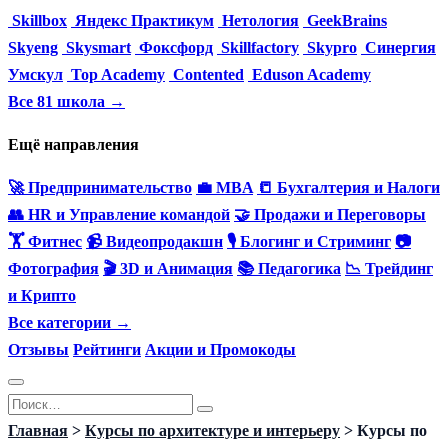
Skillbox
Яндекс Практикум
Нетология
GeekBrains
Skyeng
Skysmart
Фоксфорд
Skillfactory
Skypro
Синергия
Умскул
Top Academy
Contented
Eduson Academy
Все 81 школа →
Ещё направления
🚀 Предпринимательство
💼 MBA
📒 Бухгалтерия и Налоги
👥 HR и Управление командой
🤝 Продажи и Переговоры
🏋️ Фитнес
📹 Видеопродакшн
🎙 Блогинг и Стриминг
📷
Фотография
🎬 3D и Анимация
📚 Педагогика
📉 Трейдинг
и Крипто
Все категории →
Отзывы
Рейтинги
Акции и Промокоды
Перейти
Search
к
for:
Главная
>
Курсы по архитектуре и интерьеру
>
Курсы по