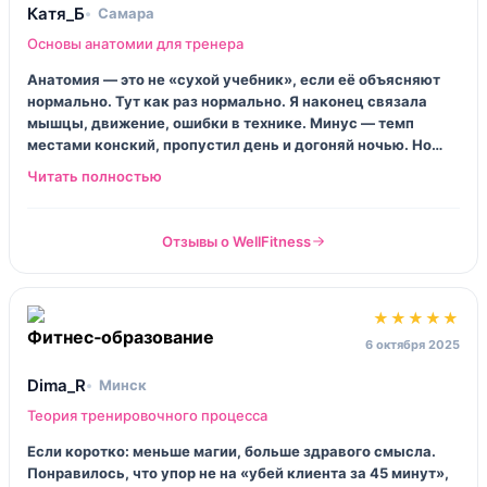
Катя_Б
Самара
Основы анатомии для тренера
Анатомия — это не «сухой учебник», если её объясняют
нормально. Тут как раз нормально. Я наконец связала
мышцы, движение, ошибки в технике. Минус — темп
местами конский, пропустил день и догоняй ночью. Но
если держать ритм, в голове становится… тихо, всё встаёт
на места.
Отзывы о WellFitness
★★★★★
6 октября 2025
Dima_R
Минск
Теория тренировочного процесса
Если коротко: меньше магии, больше здравого смысла.
Понравилось, что упор не на «убей клиента за 45 минут»,