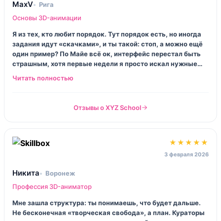
MaxV
Рига
Основы 3D-анимации
Я из тех, кто любит порядок. Тут порядок есть, но иногда
задания идут «скачками», и ты такой: стоп, а можно ещё
один пример? По Майе всё ок, интерфейс перестал быть
страшным, хотя первые недели я просто искал нужные
кнопки. Слабое место — мотивация. Если ты не выделил
время в календаре, курс тебя не спасёт. В остальном
норм: база легла, дальше уже можно идти в более узкую
тему.
Отзывы о XYZ School
★★★★★
3 февраля 2026
Никита
Воронеж
Профессия 3D-аниматор
Мне зашла структура: ты понимаешь, что будет дальше.
Не бесконечная «творческая свобода», а план. Кураторы