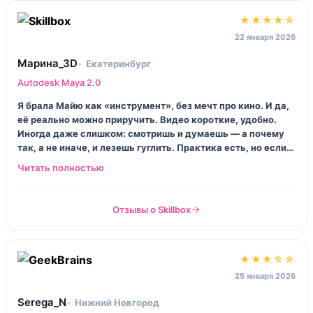
★★★★☆
22 января 2026
Марина_3D
Екатеринбург
Autodesk Maya 2.0
Я брала Майю как «инструмент», без мечт про кино. И да,
её реально можно приручить. Видео короткие, удобно.
Иногда даже слишком: смотришь и думаешь — а почему
так, а не иначе, и лезешь гуглить. Практика есть, но если
хочешь прям «чтобы тебя вели за руку» — это не сюда,
надо самой включаться. Зато после курса я перестала
бояться рига и таймлайна. Уже хорошо.
Отзывы о Skillbox
★★★☆☆
25 января 2026
Serega_N
Нижний Новгород