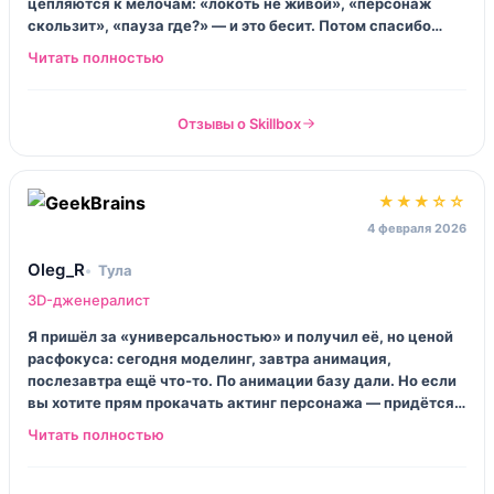
цепляются к мелочам: «локоть не живой», «персонаж
скользит», «пауза где?» — и это бесит. Потом спасибо
говоришь. Я ещё не устроился, но уже есть работы,
которые можно кидать в переписке студиям. В общем,
курс не волшебный, но рабочий.
Отзывы о Skillbox
★★★☆☆
4 февраля 2026
Oleg_R
Тула
3D-дженералист
Я пришёл за «универсальностью» и получил её, но ценой
расфокуса: сегодня моделинг, завтра анимация,
послезавтра ещё что‑то. По анимации базу дали. Но если
вы хотите прям прокачать актинг персонажа — придётся
добирать отдельно. Плюс в том, что ты понимаешь
пайплайн и перестаёшь быть человеком «я только кнопки
жму». Минус — нагрузка, реально много.