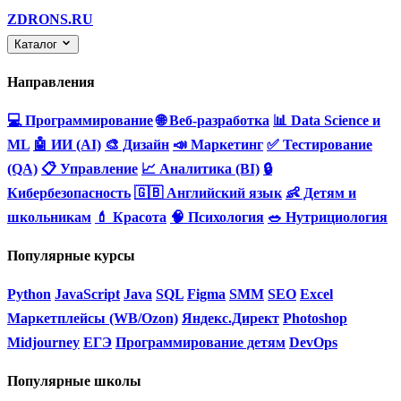
ZDRONS.RU
Каталог
Направления
💻 Программирование
🌐 Веб-разработка
📊 Data Science и
ML
🤖 ИИ (AI)
🎨 Дизайн
📣 Маркетинг
✅ Тестирование
(QA)
📋 Управление
📈 Аналитика (BI)
🔒
Кибербезопасность
🇬🇧 Английский язык
👶 Детям и
школьникам
💄 Красота
🧠 Психология
🥗 Нутрициология
Популярные курсы
Python
JavaScript
Java
SQL
Figma
SMM
SEO
Excel
Маркетплейсы (WB/Ozon)
Яндекс.Директ
Photoshop
Midjourney
ЕГЭ
Программирование детям
DevOps
Популярные школы