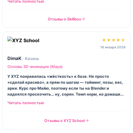
Куратор внятный, без воды: «почему так сделал?», «где
вес в движении?», и ты видишь косяк. Портфолио из
воздуха не появляется — тут как раз заставляют его
Отзывы о Skillbox
собирать.
★★★★☆
18 января 2026
DimaK
Казань
Основы 3D-анимации (Maya)
У XYZ понравилась «жёсткость» к базе. Не просто
«сделай красиво», а прям по шагам — тайминг, позы, вес,
арки. Курс про Майю, поэтому если ты на Blender и
надеялся проскочить… ну, сорян. Темп норм, но домашки
надо делать сразу, иначе накапливается и потом всё,
паника. Минус: местами хочется больше разборов ошибок
именно на твоей сцене, а не общий комментарий.
Отзывы о XYZ School