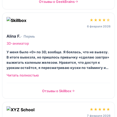
Отзывы о GeekBrains
★★★★☆
6 февраля 2026
Alina F.
Пермь
3D-аниматор
У меня было «0» по 3D, вообще. Я боялась, что не вывезу.
В итоге вывезла, но пришлось привычку «сделаю завтра»
выжигать каленым железом. Нравится, что доступ к
урокам остаётся, я пересматриваю куски по таймингу и
по походке, когда забываю. Местами хочется больше
вдохновения, примеров из игр и кино, но это уже хотелки.
Отзывы о Skillbox
★★★★★
7 февраля 2026