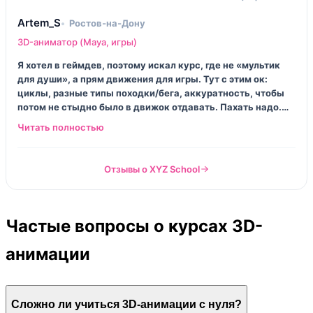
Artem_S
Ростов‑на‑Дону
3D-аниматор (Maya, игры)
Я хотел в геймдев, поэтому искал курс, где не «мультик
для души», а прям движения для игры. Тут с этим ок:
циклы, разные типы походки/бега, аккуратность, чтобы
потом не стыдно было в движок отдавать. Пахать надо.
Это не страшилка, просто факт: если делать на пол‑силы,
результата не будет. Но когда сцена оживает — кайф,
сидишь и улыбаешься как дурак.
Отзывы о XYZ School
Частые вопросы о курсах 3D-
анимации
Сложно ли учиться 3D-анимации с нуля?