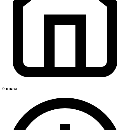
0
школ