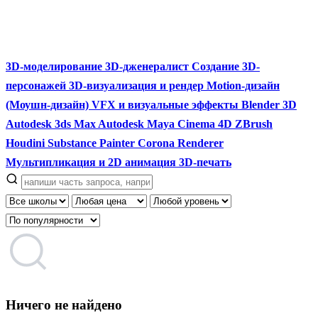
3D-моделирование
3D-дженералист
Создание 3D-
персонажей
3D-визуализация и рендер
Motion-дизайн
(Моушн-дизайн)
VFX и визуальные эффекты
Blender 3D
Autodesk 3ds Max
Autodesk Maya
Cinema 4D
ZBrush
Houdini
Substance Painter
Corona Renderer
Мультипликация и 2D анимация
3D-печать
Ничего не найдено