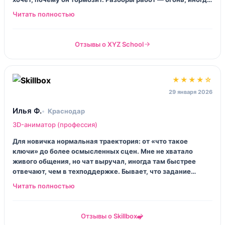
неприятно слушать, но потом открываешь сцену и всё
встаёт. Если вам надо «просто дипломчик» — не тратьте
деньги, вы психанёте.
Отзывы о XYZ School
★★★★☆
29 января 2026
Илья Ф.
Краснодар
3D-аниматор (профессия)
Для новичка нормальная траектория: от «что такое
ключи» до более осмысленных сцен. Мне не хватало
живого общения, но чат выручал, иногда там быстрее
отвечают, чем в техподдержке. Бывает, что задание
сформулировано чуть криво, типа «сделай эффектно» —
ну спасибо, очень понятно. Но общий плюс перевешивает:
я наконец сделал первую сцену, которую не стыдно
показать знакомым.
Отзывы о Skillbox