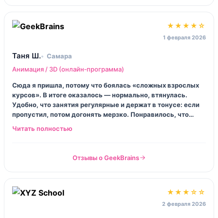
★★★★☆
1 февраля 2026
Таня Ш.
Самара
Анимация / 3D (онлайн‑программа)
Сюда я пришла, потому что боялась «сложных взрослых
курсов». В итоге оказалось — нормально, втянулась.
Удобно, что занятия регулярные и держат в тонусе: если
пропустил, потом догонять мерзко. Понравилось, что
дают попробовать разные роли, я даже внезапно
полюбила монтаж кусочков анимации. Не всё идеально с
обратной связью, но в целом ощущение живого процесса
есть.
Отзывы о GeekBrains
★★★☆☆
2 февраля 2026