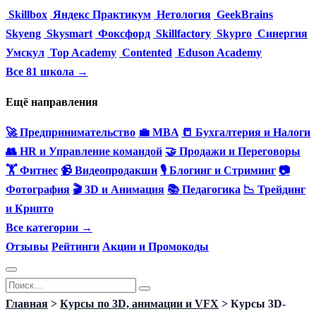
Skillbox
Яндекс Практикум
Нетология
GeekBrains
Skyeng
Skysmart
Фоксфорд
Skillfactory
Skypro
Синергия
Умскул
Top Academy
Contented
Eduson Academy
Все 81 школа →
Ещё направления
🚀 Предпринимательство
💼 MBA
📒 Бухгалтерия и Налоги
👥 HR и Управление командой
🤝 Продажи и Переговоры
🏋️ Фитнес
📹 Видеопродакшн
🎙 Блогинг и Стриминг
📷
Фотография
🎬 3D и Анимация
📚 Педагогика
📉 Трейдинг
и Крипто
Все категории →
Отзывы
Рейтинги
Акции и Промокоды
Перейти
Search
к
for:
Главная
>
Курсы по 3D, анимации и VFX
>
Курсы 3D-