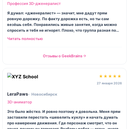
Профессия 3D-дженералист
Я думал: «дженералист» — значит, мне дадут прям
ровную дорожку. По факту дорожка есть, но ты сам
везёшь себя. Понравились живые занятия, когда можно
спросить и тебя не игнорят. Плохо, что группа разная по
уровню: один уже в индустрии, другой впервые открыл
софт. По 3D-анимации блок норм, но хотелось бы больше
разборов по принципам движения, не только «как
нажать». Если вы дисциплинированный — зайдёт. Если
Отзывы о GeekBrains
нет, будет боль.
★★★★★
27 января 2026
LeraPaws
Новосибирск
3D-аниматор
Это было жёстко. И ровно поэтому я довольна. Меня прям
заставили перестать «шевелить куклу» и начать думать
про намерение движения. Где персонаж смотрит, что он
хочет, почему он тормозит. Разборы работ — огонь, иногда