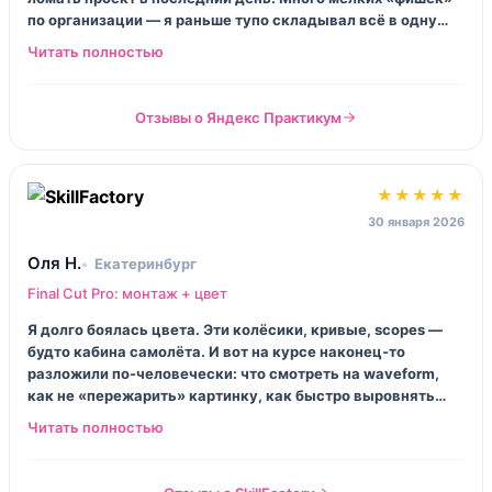
по организации — я раньше тупо складывал всё в одну
папку, и потом плакал. Снял звезду за проверку: иногда
фидбек был короткий, типа «норм», а хотелось
конкретики.
Отзывы о Яндекс Практикум
★★★★★
30 января 2026
Оля Н.
Екатеринбург
Final Cut Pro: монтаж + цвет
Я долго боялась цвета. Эти колёсики, кривые, scopes —
будто кабина самолёта. И вот на курсе наконец-то
разложили по-человечески: что смотреть на waveform,
как не «пережарить» картинку, как быстро выровнять
кадры между собой. Да, это не делает из тебя колориста
за вечер, но руки перестают дрожать. И монтаж стал
быстрее, потому что меньше сомнений.