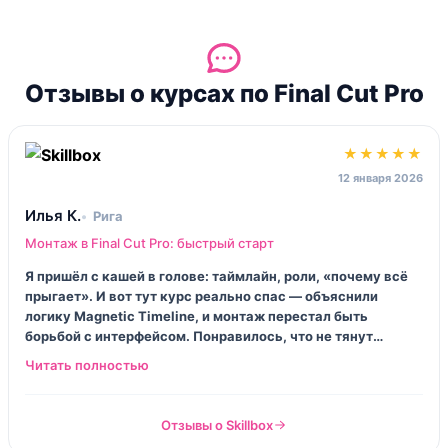
Отзывы о курсах по Final Cut Pro
★★★★★
12 января 2026
Илья К.
Рига
Монтаж в Final Cut Pro: быстрый старт
Я пришёл с кашей в голове: таймлайн, роли, «почему всё
прыгает». И вот тут курс реально спас — объяснили
логику Magnetic Timeline, и монтаж перестал быть
борьбой с интерфейсом. Понравилось, что не тянут
резину: за пару недель я уже собирал ролики и не
стыдился смотреть их вслух. Единственное, домашки
хотелось бы чуть жёстче, чтобы не расслабляться.
Отзывы о Skillbox