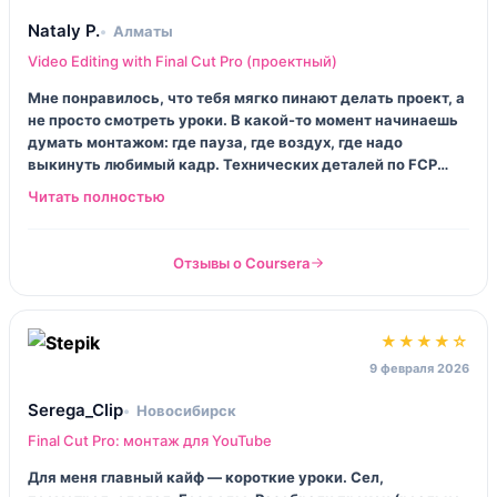
Nataly P.
Алматы
Video Editing with Final Cut Pro (проектный)
Мне понравилось, что тебя мягко пинают делать проект, а
не просто смотреть уроки. В какой-то момент начинаешь
думать монтажом: где пауза, где воздух, где надо
выкинуть любимый кадр. Технических деталей по FCP
местами хотелось больше, я гуглила горячие клавиши и
нюансы таймлайна. Но итоговый ролик у меня вышел
первый раз «не любительский», и это приятно.
Отзывы о Coursera
★★★★☆
9 февраля 2026
Serega_Clip
Новосибирск
Final Cut Pro: монтаж для YouTube
Для меня главный кайф — короткие уроки. Сел,