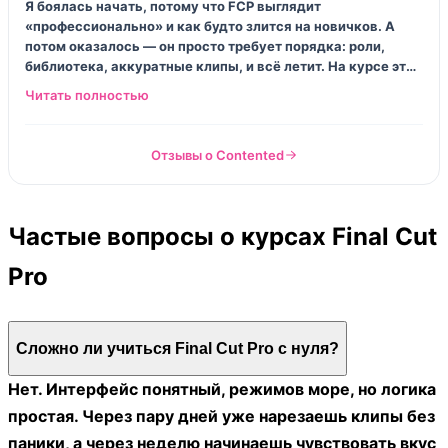
Я боялась начать, потому что FCP выглядит
«профессионально» и как будто злится на новичков. А
потом оказалось — он просто требует порядка: роли,
библиотека, аккуратные клипы, и всё летит. На курсе это
донесли нормально, без снобизма. Плюс показали, как
делать прокси и почему иногда Mac начинает орать
вентилятором. Я теперь монтирую и не думаю, что я «не
технарь». Ну почти.
Отзывы о Contented
Частые вопросы о курсах Final Cut
Pro
Сложно ли учиться Final Cut Pro с нуля?
Нет. Интерфейс понятный, режимов море, но логика
простая. Через пару дней уже нарезаешь клипы без
паники, а через неделю начинаешь чувствовать вкус