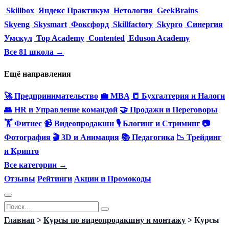
Skillbox
Яндекс Практикум
Нетология
GeekBrains
Skyeng
Skysmart
Фоксфорд
Skillfactory
Skypro
Синергия
Умскул
Top Academy
Contented
Eduson Academy
Все 81 школа →
Ещё направления
🚀 Предпринимательство
💼 MBA
📒 Бухгалтерия и Налоги
👥 HR и Управление командой
🤝 Продажи и Переговоры
🏋️ Фитнес
📹 Видеопродакшн
🎙 Блогинг и Стриминг
📷
Фотография
🎬 3D и Анимация
📚 Педагогика
📉 Трейдинг
и Крипто
Все категории →
Отзывы
Рейтинги
Акции и Промокоды
Перейти
Search
к
for:
Главная
>
Курсы по видеопродакшну и монтажу
>
Курсы