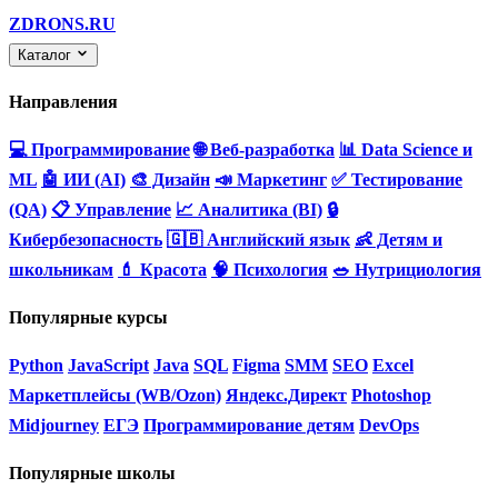
ZDRONS.RU
Каталог
Направления
💻 Программирование
🌐 Веб-разработка
📊 Data Science и
ML
🤖 ИИ (AI)
🎨 Дизайн
📣 Маркетинг
✅ Тестирование
(QA)
📋 Управление
📈 Аналитика (BI)
🔒
Кибербезопасность
🇬🇧 Английский язык
👶 Детям и
школьникам
💄 Красота
🧠 Психология
🥗 Нутрициология
Популярные курсы
Python
JavaScript
Java
SQL
Figma
SMM
SEO
Excel
Маркетплейсы (WB/Ozon)
Яндекс.Директ
Photoshop
Midjourney
ЕГЭ
Программирование детям
DevOps
Популярные школы