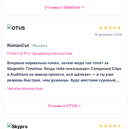
Отзывы о Skillshare
★★★★★
16 февраля 2026
RomanCut
Москва
Final Cut Pro: продвинутый монтаж
Впервые нормально понял, зачем люди так топят за
Magnetic Timeline. Когда тебе показывают Compound Clips
и Auditions на живом проекте, всё щёлкает — и ты уже
режешь быстрее, чем думаешь. Курс местами суровый,
лектор не сюсюкается, и это мне ок. Домашки объёмные,
зато потом смотришь на свой прогресс и хмыкаешь: «ну я
и зверь».
Отзывы о OTUS
★★★★☆