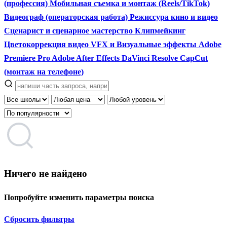
(профессия)
Мобильная съемка и монтаж (Reels/TikTok)
Видеограф (операторская работа)
Режиссура кино и видео
Сценарист и сценарное мастерство
Клипмейкинг
Цветокоррекция видео
VFX и Визуальные эффекты
Adobe
Premiere Pro
Adobe After Effects
DaVinci Resolve
CapCut
(монтаж на телефоне)
Ничего не найдено
Попробуйте изменить параметры поиска
Сбросить фильтры