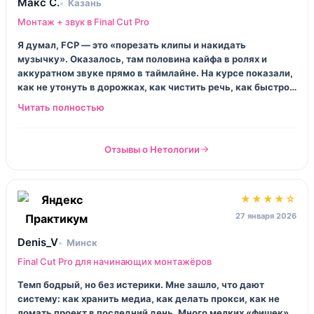
Макс С.
Казань
Монтаж + звук в Final Cut Pro
Я думал, FCP — это «порезать клипы и накидать
музычку». Оказалось, там половина кайфа в ролях и
аккуратном звуке прямо в таймлайне. На курсе показали,
как не утонуть в дорожках, как чистить речь, как быстро
собирать версии. После финального проекта я поймал
странное чувство: открываю чужой проект — и мне не
страшно.
Отзывы о Нетологии
★★★★☆
27 января 2026
Denis_V
Минск
Final Cut Pro для начинающих монтажёров
Темп бодрый, но без истерики. Мне зашло, что дают
систему: как хранить медиа, как делать прокси, как не
ломать проект в последний день. Много мелких «фишек»