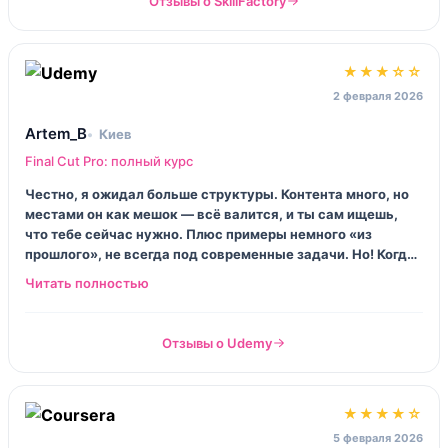
Отзывы о SkillFactory
★★★☆☆
2 февраля 2026
Artem_B
Киев
Final Cut Pro: полный курс
Честно, я ожидал больше структуры. Контента много, но
местами он как мешок — всё валится, и ты сам ищешь,
что тебе сейчас нужно. Плюс примеры немного «из
прошлого», не всегда под современные задачи. Но! Когда
нашёл блок про Multicam и синхронизацию, прям отлегло.
За эти темы я и держусь, остальное пролистывал.
Отзывы о Udemy
★★★★☆
5 февраля 2026