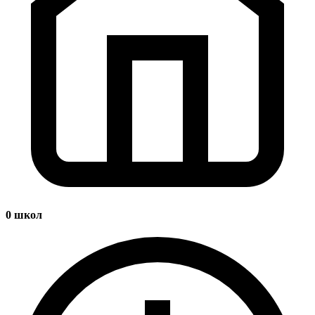
0
школ