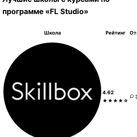
программе «FL Studio»
Школа
Рейтинг
От
4.62
★★★★☆