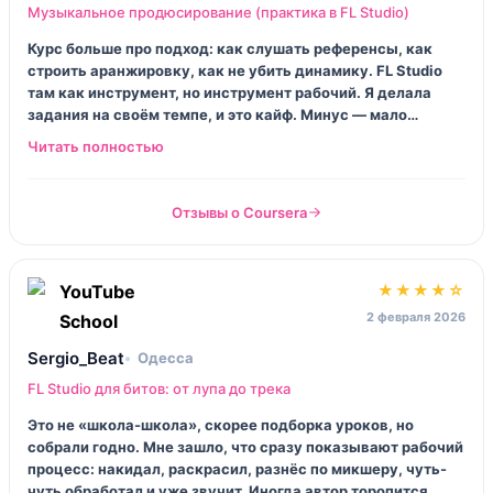
Музыкальное продюсирование (практика в FL Studio)
Курс больше про подход: как слушать референсы, как
строить аранжировку, как не убить динамику. FL Studio
там как инструмент, но инструмент рабочий. Я делала
задания на своём темпе, и это кайф. Минус — мало
обратной связи, хотелось бы «вот тут бас гуляет» от
живого человека.
Отзывы о Coursera
★★★★☆
2 февраля 2026
Sergio_Beat
Одесса
FL Studio для битов: от лупа до трека
Это не «школа-школа», скорее подборка уроков, но
собрали годно. Мне зашло, что сразу показывают рабочий
процесс: накидал, раскрасил, разнёс по микшеру, чуть-
чуть обработал и уже звучит. Иногда автор торопится,