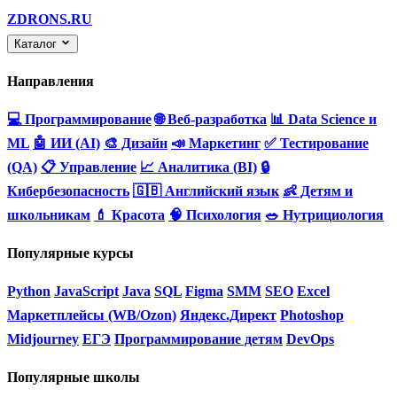
ZDRONS.RU
Каталог
Направления
💻 Программирование
🌐 Веб-разработка
📊 Data Science и
ML
🤖 ИИ (AI)
🎨 Дизайн
📣 Маркетинг
✅ Тестирование
(QA)
📋 Управление
📈 Аналитика (BI)
🔒
Кибербезопасность
🇬🇧 Английский язык
👶 Детям и
школьникам
💄 Красота
🧠 Психология
🥗 Нутрициология
Популярные курсы
Python
JavaScript
Java
SQL
Figma
SMM
SEO
Excel
Маркетплейсы (WB/Ozon)
Яндекс.Директ
Photoshop
Midjourney
ЕГЭ
Программирование детям
DevOps
Популярные школы