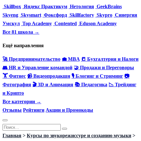
Skillbox
Яндекс Практикум
Нетология
GeekBrains
Skyeng
Skysmart
Фоксфорд
Skillfactory
Skypro
Синергия
Умскул
Top Academy
Contented
Eduson Academy
Все 81 школа →
Ещё направления
🚀 Предпринимательство
💼 MBA
📒 Бухгалтерия и Налоги
👥 HR и Управление командой
🤝 Продажи и Переговоры
🏋️ Фитнес
📹 Видеопродакшн
🎙 Блогинг и Стриминг
📷
Фотография
🎬 3D и Анимация
📚 Педагогика
📉 Трейдинг
и Крипто
Все категории →
Отзывы
Рейтинги
Акции и Промокоды
Перейти
Search
к
for:
Главная
>
Курсы по звукорежиссуре и созданию музыки
>