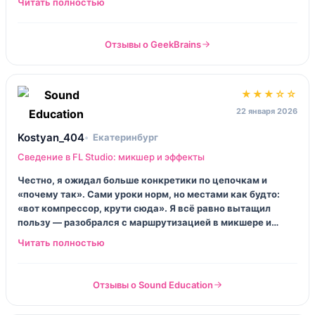
друзьям скинуть.
Отзывы о GeekBrains
★★★☆☆
22 января 2026
Kostyan_404
Екатеринбург
Сведение в FL Studio: микшер и эффекты
Честно, я ожидал больше конкретики по цепочкам и
«почему так». Сами уроки норм, но местами как будто:
«вот компрессор, крути сюда». Я всё равно вытащил
пользу — разобрался с маршрутизацией в микшере и
перестал лепить эффекты в мастер наобум. Но за 5 звёзд
не тянет.
Отзывы о Sound Education