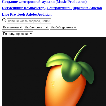
Создание электронной музыки (Music Production)
Битмейкинг
Композитор (Сонграйтинг)
Диджеинг
Ableton
Live
Pro Tools
Adobe Audition