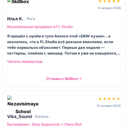
★★★★★
8 января 2026
Илья K.
Рига
Музыкальный продакшн в FL Studio
Я пришёл с нулём и тупо боялся этой «DAW-кухни»… а
оказалось, что в FL Studio всё реально вменяемо, если
тебе нормально объясняют. Первые две недели —
паттерны, плейлист, микшер. Потом я уже не ковырялся, а
собирал биты. Понравилось, что дают маленькие задания,
не «сделай трек мечты за вечер», а по делу.
Отзывы о Skillbox
★★★★☆
12 января 2026
Vika_Sound
Казань
Битмейкинг: Step Sequencer + Piano Roll