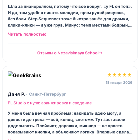
Шла за пианороллом, потому что все вокруг: «у FL он топ».
И да, там удобно писать мелодии, прям рукой рисуешь,
без боли. Step Sequencer тоже быстро зашёл для драмки,
клики-клики — и уже грув. Минус: темп местами бодрый,
если пропустил урок, догоняешь с матами.
Отзывы о Nezavisimaya School
★★★★★
18 января 2026
Даня Р.
Санкт‑Петербург
FL Studio с нуля: аранжировка и сведение
У меня была вечная проблема: накидать идею могу, а
довести до трека — всё, конец, «потом». Тут заставили
доделывать. Плейлист, дорожки, микшер — не просто
показывают кнопки, а объясняют логику. Впервые сделал
нормальную структуру куплет/припев и не стыдно