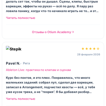
делать сет так, чтобы он дышал. Сцены, клипы, быстрые
вариации, эффекты на руках — всё по делу. Я пару раз
ловила панику, когда что-то начинало играть не то… и это
тоже полезно, потому что на выступлении бывает ровно
так.
Отзывы о Otium Academy
★★★★☆
28 февраля 2026
Pavel N.
Рига
Ableton Live: практика по клипам и сценам
Курс без понтов, и это плюс. Понравилось, что много
маленьких заданий: собрал луп, сделал две вариации,
записал в Arrangement, подчистил хвосты — всё, у тебя
уже кусок трека, а не “теория”. Я бы добавил разбор
ошибок от препода, иногда не понимаешь, это ты криво
сделал или так и задумано.