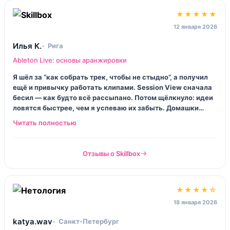
★★★★★
12 января 2026
Илья К.
Рига
Ableton Live: основы аранжировки
Я шёл за “как собрать трек, чтобы не стыдно”, а получил
ещё и привычку работать клипами. Session View сначала
бесил — как будто всё рассыпано. Потом щёлкнуло: идеи
ловятся быстрее, чем я успеваю их забыть. Домашки
норм, без воды, и да, наконец понял, чем отличается
набросок от аранжа.
Отзывы о Skillbox
★★★★☆
18 января 2026
katya.wav
Санкт‑Петербург