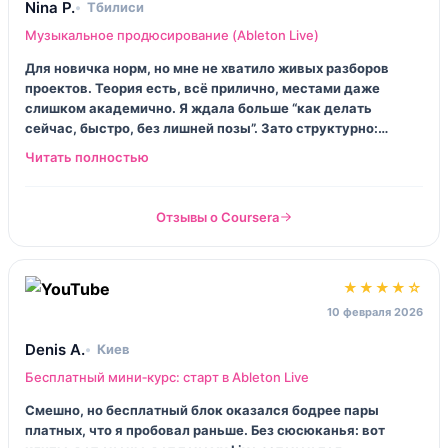
Nina P.
Тбилиси
Музыкальное продюсирование (Ableton Live)
Для новичка норм, но мне не хватило живых разборов
проектов. Теория есть, всё прилично, местами даже
слишком академично. Я ждала больше “как делать
сейчас, быстро, без лишней позы”. Зато структурно:
Session → запись в Arrangement → финальный экспорт,
логика держится.
Отзывы о Coursera
★★★★☆
10 февраля 2026
Denis A.
Киев
Бесплатный мини‑курс: старт в Ableton Live
Смешно, но бесплатный блок оказался бодрее пары
платных, что я пробовал раньше. Без сюсюканья: вот