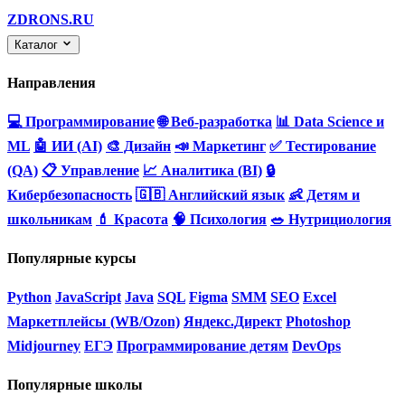
ZDRONS.RU
Каталог
Направления
💻 Программирование
🌐 Веб-разработка
📊 Data Science и
ML
🤖 ИИ (AI)
🎨 Дизайн
📣 Маркетинг
✅ Тестирование
(QA)
📋 Управление
📈 Аналитика (BI)
🔒
Кибербезопасность
🇬🇧 Английский язык
👶 Детям и
школьникам
💄 Красота
🧠 Психология
🥗 Нутрициология
Популярные курсы
Python
JavaScript
Java
SQL
Figma
SMM
SEO
Excel
Маркетплейсы (WB/Ozon)
Яндекс.Директ
Photoshop
Midjourney
ЕГЭ
Программирование детям
DevOps
Популярные школы