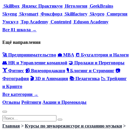
Skillbox
Яндекс Практикум
Нетология
GeekBrains
Skyeng
Skysmart
Фоксфорд
Skillfactory
Skypro
Синергия
Умскул
Top Academy
Contented
Eduson Academy
Все 81 школа →
Ещё направления
🚀 Предпринимательство
💼 MBA
📒 Бухгалтерия и Налоги
👥 HR и Управление командой
🤝 Продажи и Переговоры
🏋️ Фитнес
📹 Видеопродакшн
🎙 Блогинг и Стриминг
📷
Фотография
🎬 3D и Анимация
📚 Педагогика
📉 Трейдинг
и Крипто
Все категории →
Отзывы
Рейтинги
Акции и Промокоды
Перейти
Search
к
for:
Главная
>
Курсы по звукорежиссуре и созданию музыки
>