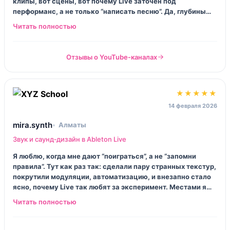
клипы, вот сцены, вот почему Live заточен под
перформанс, а не только “написать песню”. Да, глубины
мало. Но как старт — прям ок, руки сразу крутят, а не
просто слушают лекцию.
Отзывы о YouTube‑каналах
★★★★★
14 февраля 2026
mira.synth
Алматы
Звук и саунд‑дизайн в Ableton Live
Я люблю, когда мне дают “поиграться”, а не “запомни
правила”. Тут как раз так: сделали пару странных текстур,
покрутили модуляции, автоматизацию, и внезапно стало
ясно, почему Live так любят за эксперимент. Местами я
тупила, честно, но куратор нормально подталкивал — без
унижений.