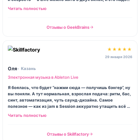
прям дрессировать. Я не провалился, но вау не
случилось.
Отзывы о GeekBrains
★★★★★
29 января 2026
Оля
Казань
Электронная музыка в Ableton Live
Я боялась, что будет “нажми сюда — получишь бэнгер”, ну
вы поняли. А тут нормальная, взрослая подача: ритм, бас,
синт, автоматизация, чуть саунд‑дизайна. Самое
полезное — как из jam в Session аккуратно утащить всё в
Arrangement и не развалить. И да, у меня теперь есть
привычка сохранять пресеты, а не надеяться на память.
Отзывы о Skillfactory