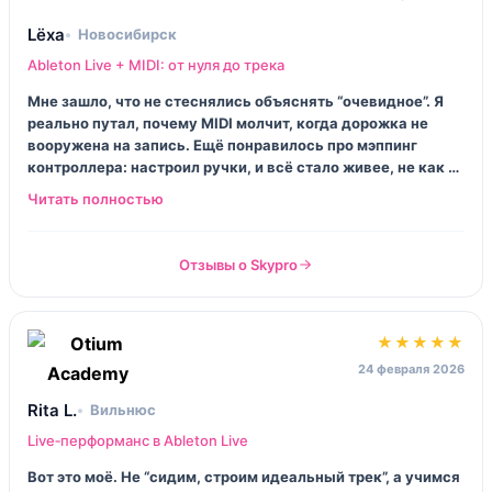
Lёха
Новосибирск
Ableton Live + MIDI: от нуля до трека
Мне зашло, что не стеснялись объяснять “очевидное”. Я
реально путал, почему MIDI молчит, когда дорожка не
вооружена на запись. Ещё понравилось про мэппинг
контроллера: настроил ручки, и всё стало живее, не как в
офисе. Хотелось бы чуть больше про управление
динамикой и грув, но ладно.
Отзывы о Skypro
★★★★★
24 февраля 2026
Rita L.
Вильнюс
Live‑перформанс в Ableton Live
Вот это моё. Не “сидим, строим идеальный трек”, а учимся