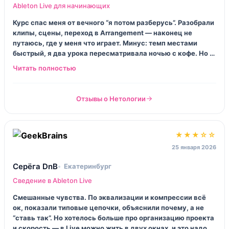
Ableton Live для начинающих
Курс спас меня от вечного “я потом разберусь”. Разобрали
клипы, сцены, переход в Arrangement — наконец не
путаюсь, где у меня что играет. Минус: темп местами
быстрый, я два урока пересматривала ночью с кофе. Но в
целом — честно, я впервые доделала минитрек до конца.
Отзывы о Нетологии
★★★☆☆
25 января 2026
Серёга DnB
Екатеринбург
Сведение в Ableton Live
Смешанные чувства. По эквализации и компрессии всё
ок, показали типовые цепочки, объяснили почему, а не
“ставь так”. Но хотелось больше про организацию проекта
и скорость — в Live можно жить в двух окнах, и это надо