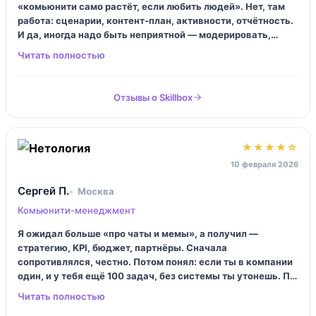
«комьюнити само растёт, если любить людей». Нет, там
работа: сценарии, контент‑план, активности, отчётность.
И да, иногда надо быть неприятной — модерировать,
резать токсик. Я как раз этого боялась. После курса
сделала простую систему: правила + ритуалы +
еженедельный мини‑формат, и вовлечённость стала
ровнее.
Отзывы о Skillbox
★★★★☆
10 февраля 2026
Сергей П.
Москва
Комьюнити-менеджмент
Я ожидал больше «про чаты и мемы», а получил —
стратегию, KPI, бюджет, партнёры. Сначала
сопротивлялся, честно. Потом понял: если ты в компании
один, и у тебя ещё 100 задач, без системы ты утонешь. По
минусам: темп иногда высокий, надо выкраивать время
на практику, иначе курс превращается в фон.