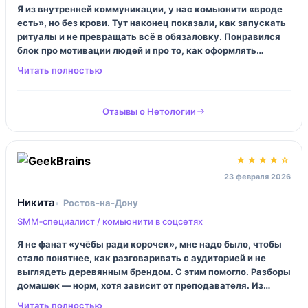
Я из внутренней коммуникации, у нас комьюнити «вроде
есть», но без крови. Тут наконец показали, как запускать
ритуалы и не превращать всё в обязаловку. Понравился
блок про мотивации людей и про то, как оформлять
правила так, чтобы их реально читали. Я взяла пару идей,
внедрила — и у нас в канале стали отвечать, а не просто
ставить реакции.
Отзывы о Нетологии
★★★★☆
23 февраля 2026
Никита
Ростов‑на‑Дону
SMM‑специалист / комьюнити в соцсетях
Я не фанат «учёбы ради корочек», мне надо было, чтобы
стало понятнее, как разговаривать с аудиторией и не
выглядеть деревянным брендом. С этим помогло. Разборы
домашек — норм, хотя зависит от преподавателя. Из
минусов: местами много про инструменты, а я хотел