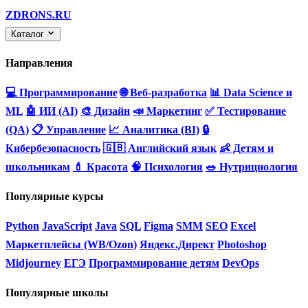
ZDRONS.RU
Каталог
Направления
💻 Программирование
🌐 Веб-разработка
📊 Data Science и
ML
🤖 ИИ (AI)
🎨 Дизайн
📣 Маркетинг
✅ Тестирование
(QA)
📋 Управление
📈 Аналитика (BI)
🔒
Кибербезопасность
🇬🇧 Английский язык
👶 Детям и
школьникам
💄 Красота
🧠 Психология
🥗 Нутрициология
Популярные курсы
Python
JavaScript
Java
SQL
Figma
SMM
SEO
Excel
Маркетплейсы (WB/Ozon)
Яндекс.Директ
Photoshop
Midjourney
ЕГЭ
Программирование детям
DevOps
Популярные школы