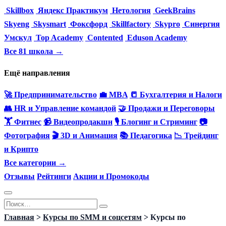
Skillbox
Яндекс Практикум
Нетология
GeekBrains
Skyeng
Skysmart
Фоксфорд
Skillfactory
Skypro
Синергия
Умскул
Top Academy
Contented
Eduson Academy
Все 81 школа →
Ещё направления
🚀 Предпринимательство
💼 MBA
📒 Бухгалтерия и Налоги
👥 HR и Управление командой
🤝 Продажи и Переговоры
🏋️ Фитнес
📹 Видеопродакшн
🎙 Блогинг и Стриминг
📷
Фотография
🎬 3D и Анимация
📚 Педагогика
📉 Трейдинг
и Крипто
Все категории →
Отзывы
Рейтинги
Акции и Промокоды
Перейти
Search
к
for:
Главная
>
Курсы по SMM и соцсетям
>
Курсы по