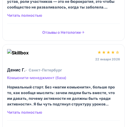
устав, роли участников — это не бюрократия, это чтобы
сообщество не разваливалось, когда ты заболела.
Практики много, задания не из серии «напишите постик»,
а прям собрать каркас и план. Было местами больно, зато
по делу.
Отзывы о Нетологии
★★★★☆
22 января 2026
Денис Г.
Санкт‑Петербург
Комьюнити-менеджмент (база)
Нормальный старт. Без «магии комьюнити», больше про
то, как вообще мыслить: зачем людям быть вместе, что
им давать, почему активности не должны быть «ради
активности». Я бы чуть подтянул структуру уроков
(иногда скачет), но практические штуки можно сразу
утащить в работу: контент, правила, мини‑ивенты. В
целом — ок.