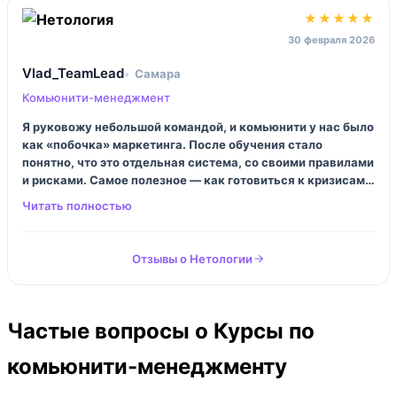
★★★★★
30 февраля 2026
Vlad_TeamLead
Самара
Комьюнити-менеджмент
Я руковожу небольшой командой, и комьюнити у нас было
как «побочка» маркетинга. После обучения стало
понятно, что это отдельная система, со своими правилами
и рисками. Самое полезное — как готовиться к кризисам и
как работать с ядром, а не пытаться понравиться всем.
Это прям другой взгляд. И да, теперь я меньше
«герой‑спасатель» в чате, и больше менеджер процесса.
Отзывы о Нетологии
Частые вопросы о Курсы по
комьюнити-менеджменту