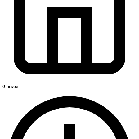
0
школ