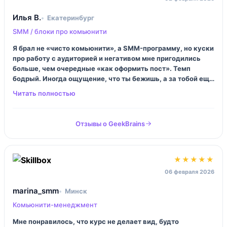
Илья В.
Екатеринбург
SMM / блоки про комьюнити
Я брал не «чисто комьюнити», а SMM-программу, но куски
про работу с аудиторией и негативом мне пригодились
больше, чем очередные «как оформить пост». Темп
бодрый. Иногда ощущение, что ты бежишь, а за тобой ещё
домашки хвостом… но так даже лучше, лениться не
выходит. Минус — хочется больше примеров именно по
комьюнити в Telegram/Discord.
Отзывы о GeekBrains
★★★★★
06 февраля 2026
marina_smm
Минск
Комьюнити-менеджмент
Мне понравилось, что курс не делает вид, будто