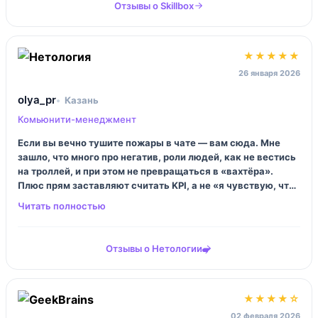
Отзывы о Skillbox
★★★★★
26 января 2026
olya_pr
Казань
Комьюнити-менеджмент
Если вы вечно тушите пожары в чате — вам сюда. Мне
зашло, что много про негатив, роли людей, как не вестись
на троллей, и при этом не превращаться в «вахтёра».
Плюс прям заставляют считать KPI, а не «я чувствую, что
стало лучше». После второго модуля я пересобрала
правила, и тишина в плохом смысле ушла.
Отзывы о Нетологии
★★★★☆
02 февраля 2026