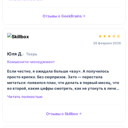
больше про смыслы и механику общения. Но я взял то, что
нужно, и ушёл.
Отзывы о GeekBrains
★★★☆☆
26 февраля 2026
Юля Д.
Тверь
Комьюнити-менеджмент
Если честно, я ожидала больше «вау». А получилось
просто крепко. Без сюрпризов. Зато — перестала
метаться: появился план, что делать в первый месяц, что
во второй, какие цифры смотреть, как не утонуть в личке.
Минус за меня: я не всегда успевала сдавать практику, и
вот тогда мотивация проседает, да.
Отзывы о Skillbox