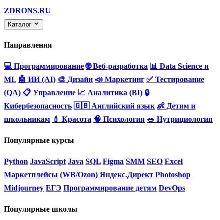
ZDRONS.RU
Каталог
Направления
💻 Программирование
🌐 Веб-разработка
📊 Data Science и
ML
🤖 ИИ (AI)
🎨 Дизайн
📣 Маркетинг
✅ Тестирование
(QA)
📋 Управление
📈 Аналитика (BI)
🔒
Кибербезопасность
🇬🇧 Английский язык
👶 Детям и
школьникам
💄 Красота
🧠 Психология
🥗 Нутрициология
Популярные курсы
Python
JavaScript
Java
SQL
Figma
SMM
SEO
Excel
Маркетплейсы (WB/Ozon)
Яндекс.Директ
Photoshop
Midjourney
ЕГЭ
Программирование детям
DevOps
Популярные школы