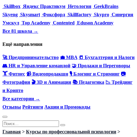
Skillbox
Яндекс Практикум
Нетология
GeekBrains
Skyeng
Skysmart
Фоксфорд
Skillfactory
Skypro
Синергия
Умскул
Top Academy
Contented
Eduson Academy
Все 81 школа →
Ещё направления
🚀 Предпринимательство
💼 MBA
📒 Бухгалтерия и Налоги
👥 HR и Управление командой
🤝 Продажи и Переговоры
🏋️ Фитнес
📹 Видеопродакшн
🎙 Блогинг и Стриминг
📷
Фотография
🎬 3D и Анимация
📚 Педагогика
📉 Трейдинг
и Крипто
Все категории →
Отзывы
Рейтинги
Акции и Промокоды
Перейти
Search
к
for:
Главная
>
Курсы по профессиональной психологии
>