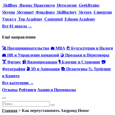
Skillbox
Яндекс Практикум
Нетология
GeekBrains
Skyeng
Skysmart
Фоксфорд
Skillfactory
Skypro
Синергия
Умскул
Top Academy
Contented
Eduson Academy
Все 81 школа →
Ещё направления
🚀 Предпринимательство
💼 MBA
📒 Бухгалтерия и Налоги
👥 HR и Управление командой
🤝 Продажи и Переговоры
🏋️ Фитнес
📹 Видеопродакшн
🎙 Блогинг и Стриминг
📷
Фотография
🎬 3D и Анимация
📚 Педагогика
📉 Трейдинг
и Крипто
Все категории →
Отзывы
Рейтинги
Акции и Промокоды
Перейти
Search
к
for:
Главная
>
Как переустановить Андроид Honor