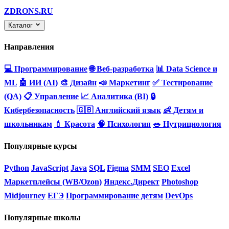
ZDRONS.RU
Каталог
Направления
💻 Программирование
🌐 Веб-разработка
📊 Data Science и
ML
🤖 ИИ (AI)
🎨 Дизайн
📣 Маркетинг
✅ Тестирование
(QA)
📋 Управление
📈 Аналитика (BI)
🔒
Кибербезопасность
🇬🇧 Английский язык
👶 Детям и
школьникам
💄 Красота
🧠 Психология
🥗 Нутрициология
Популярные курсы
Python
JavaScript
Java
SQL
Figma
SMM
SEO
Excel
Маркетплейсы (WB/Ozon)
Яндекс.Директ
Photoshop
Midjourney
ЕГЭ
Программирование детям
DevOps
Популярные школы