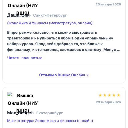
20 января 2026
Даша_фин
Санкт‑Петербург
Экономика и финансы (магистратура, онлайн)
В программе классно, что можно выстраивать
траекторию и не упираться лбом в один «правильный»
набор курсов. Я под себя добрала то, что ближе к
финанализу, и это наконец сложилось в систему. Минус —
если вы привыкли, что вас ведут за ручку, будет тяжко:
тут надо самой держать темп, иначе всё расползается. Ну
и групповые штуки иногда… шумные.
Отзывы о Вышка Онлайн
★★★★★
29 января 2026
Max_Budget
Екатеринбург
Магистратура: Экономика и финансы (онлайн)