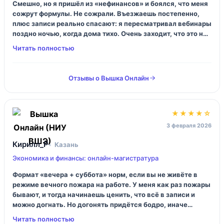
Смешно, но я пришёл из «нефинансов» и боялся, что меня
сожрут формулы. Не сожрали. Въезжаешь постепенно,
плюс записи реально спасают: я пересматривал вебинары
поздно ночью, когда дома тихо. Очень заходит, что это не
«чистая теория», в заданиях постоянно приземляют на
бизнес‑кейсы. Отдельно — приятно, что диплом обычный,
без пометки «онлайн», это важно.
Отзывы о Вышка Онлайн
★★★★☆
3 февраля 2026
Кирилл_Р
Казань
Экономика и финансы: онлайн-магистратура
Формат «вечера + суббота» норм, если вы не живёте в
режиме вечного пожара на работе. У меня как раз пожары
бывают, и тогда начинаешь ценить, что всё в записи и
можно догнать. Но догонять придётся бодро, иначе
накапливается. По ощущениям — это реально учёба, не