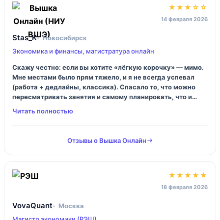
★★★☆☆
14 февраля 2026
Stas_K
Новосибирск
Экономика и финансы, магистратура онлайн
Скажу честно: если вы хотите «лёгкую корочку» — мимо.
Мне местами было прям тяжело, и я не всегда успевал
(работа + дедлайны, классика). Спасало то, что можно
пересматривать занятия и самому планировать, что и
когда закрывать. Но дисциплина нужна железная. Я бы
поставил 5, если бы чуть меньше бюрократии вокруг
мелких организационных вещей.
Отзывы о Вышка Онлайн
★★★★★
18 февраля 2026
VovaQuant
Москва
Магистр экономики (РЭШ)