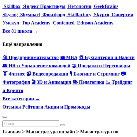
Skillbox
Яндекс Практикум
Нетология
GeekBrains
Skyeng
Skysmart
Фоксфорд
Skillfactory
Skypro
Синергия
Умскул
Top Academy
Contented
Eduson Academy
Все 81 школа →
Ещё направления
🚀 Предпринимательство
💼 MBA
📒 Бухгалтерия и Налоги
👥 HR и Управление командой
🤝 Продажи и Переговоры
🏋️ Фитнес
📹 Видеопродакшн
🎙 Блогинг и Стриминг
📷
Фотография
🎬 3D и Анимация
📚 Педагогика
📉 Трейдинг
и Крипто
Все категории →
Отзывы
Рейтинги
Акции и Промокоды
Перейти
Search
к
for:
Главная
>
Магистратура онлайн
>
Магистратура по