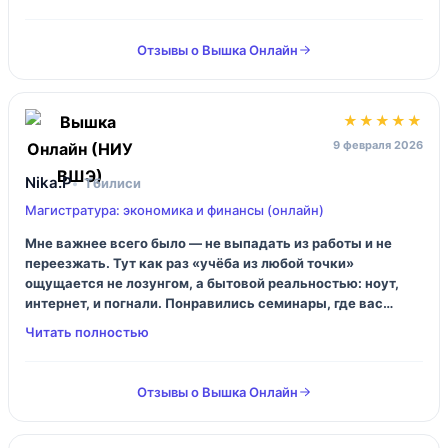
«купил доступ и забыл». Я бы чуть упростил вход для тех,
кто совсем с нуля по эконометрике, но в целом ок.
Отзывы о Вышка Онлайн
★★★★★
9 февраля 2026
Nika.P
Тбилиси
Магистратура: экономика и финансы (онлайн)
Мне важнее всего было — не выпадать из работы и не
переезжать. Тут как раз «учёба из любой точки»
ощущается не лозунгом, а бытовой реальностью: ноут,
интернет, и погнали. Понравились семинары, где вас
заставляют думать, а не просто кивать головой. Иногда
устаёшь от объёма (я да), но зато нет чувства, что время
слила в никуда.
Отзывы о Вышка Онлайн