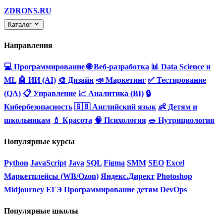
ZDRONS.RU
Каталог
Направления
💻 Программирование
🌐 Веб-разработка
📊 Data Science и
ML
🤖 ИИ (AI)
🎨 Дизайн
📣 Маркетинг
✅ Тестирование
(QA)
📋 Управление
📈 Аналитика (BI)
🔒
Кибербезопасность
🇬🇧 Английский язык
👶 Детям и
школьникам
💄 Красота
🧠 Психология
🥗 Нутрициология
Популярные курсы
Python
JavaScript
Java
SQL
Figma
SMM
SEO
Excel
Маркетплейсы (WB/Ozon)
Яндекс.Директ
Photoshop
Midjourney
ЕГЭ
Программирование детям
DevOps
Популярные школы