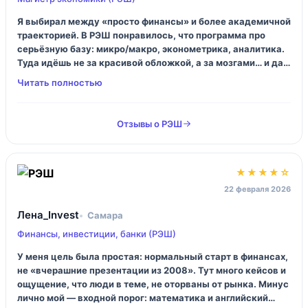
Я выбирал между «просто финансы» и более академичной
траекторией. В РЭШ понравилось, что программа про
серьёзную базу: микро/макро, эконометрика, аналитика.
Туда идёшь не за красивой обложкой, а за мозгами… и да,
придётся потеть. Зато потом по собеседованиям
чувствуешь себя увереннее, вопросы уже не пугают.
Отзывы о РЭШ
★★★★☆
22 февраля 2026
Лена_Invest
Самара
Финансы, инвестиции, банки (РЭШ)
У меня цель была простая: нормальный старт в финансах,
не «вчерашние презентации из 2008». Тут много кейсов и
ощущение, что люди в теме, не оторваны от рынка. Минус
лично мой — входной порог: математика и английский