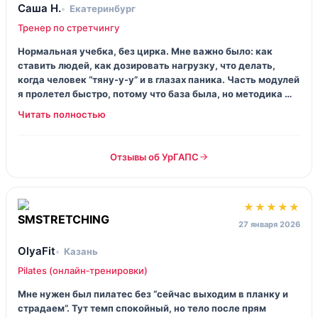
Саша Н.
Екатеринбург
Тренер по стретчингу
Нормальная учебка, без цирка. Мне важно было: как
ставить людей, как дозировать нагрузку, что делать,
когда человек “тяну-у-у” и в глазах паника. Часть модулей
я пролетел быстро, потому что база была, но методика —
полезная. Хотелось бы больше разборов по беременным/
послеродовым, тут я пока сам добираю.
Отзывы об УрГАПС
★★★★★
27 января 2026
OlyaFit
Казань
Pilates (онлайн‑тренировки)
Мне нужен был пилатес без “сейчас выходим в планку и
страдаем”. Тут темп спокойный, но тело после прям