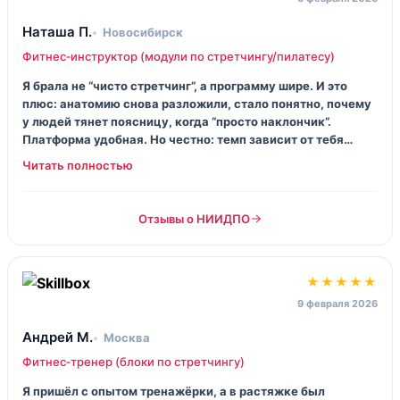
Наташа П.
Новосибирск
Фитнес‑инструктор (модули по стретчингу/пилатесу)
Я брала не “чисто стретчинг”, а программу шире. И это
плюс: анатомию снова разложили, стало понятно, почему
у людей тянет поясницу, когда “просто наклончик”.
Платформа удобная. Но честно: темп зависит от тебя
полностью, если любишь прокрастинацию — тебя никто
не пнёт.
Отзывы о НИИДПО
★★★★★
9 февраля 2026
Андрей М.
Москва
Фитнес‑тренер (блоки по стретчингу)
Я пришёл с опытом тренажёрки, а в растяжке был