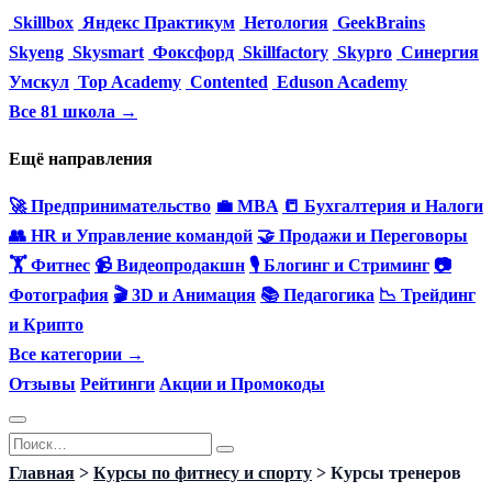
Skillbox
Яндекс Практикум
Нетология
GeekBrains
Skyeng
Skysmart
Фоксфорд
Skillfactory
Skypro
Синергия
Умскул
Top Academy
Contented
Eduson Academy
Все 81 школа →
Ещё направления
🚀 Предпринимательство
💼 MBA
📒 Бухгалтерия и Налоги
👥 HR и Управление командой
🤝 Продажи и Переговоры
🏋️ Фитнес
📹 Видеопродакшн
🎙 Блогинг и Стриминг
📷
Фотография
🎬 3D и Анимация
📚 Педагогика
📉 Трейдинг
и Крипто
Все категории →
Отзывы
Рейтинги
Акции и Промокоды
Перейти
Search
к
for:
Главная
>
Курсы по фитнесу и спорту
>
Курсы тренеров