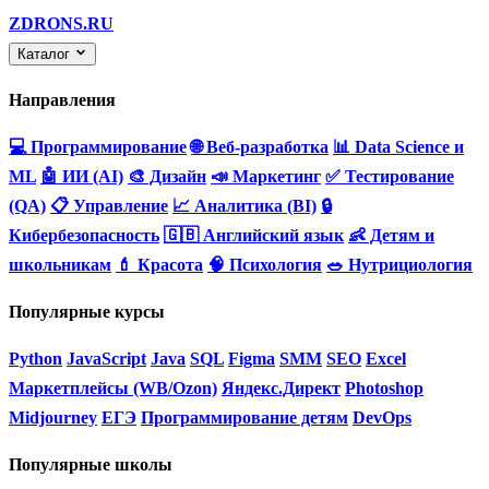
ZDRONS.RU
Каталог
Направления
💻 Программирование
🌐 Веб-разработка
📊 Data Science и
ML
🤖 ИИ (AI)
🎨 Дизайн
📣 Маркетинг
✅ Тестирование
(QA)
📋 Управление
📈 Аналитика (BI)
🔒
Кибербезопасность
🇬🇧 Английский язык
👶 Детям и
школьникам
💄 Красота
🧠 Психология
🥗 Нутрициология
Популярные курсы
Python
JavaScript
Java
SQL
Figma
SMM
SEO
Excel
Маркетплейсы (WB/Ozon)
Яндекс.Директ
Photoshop
Midjourney
ЕГЭ
Программирование детям
DevOps
Популярные школы