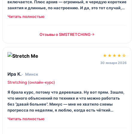
включается. Плюс архив — огромный, я чередую короткие
занятия и длинные, по настроению. И да, это тот случай,
когда “не убилась” = “сделала хорошо”.
Отзывы о SMSTRETCHING
★★★★☆
30 января 2026
Ира К.
Минск
Stretching (онлайн‑курс)
Я брала курс, потому что деревяшка. Ну вот прям. Зашло,
что много объяснений по технике и что можно работать
без “давай больнее”. Минус — мне не хватило схемы
прогресса по неделям, я люблю, когда есть чёткий
календарь. Но если вы не параноик по табличкам, то
норм, тело меняется.