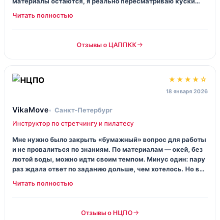
материалы остаются, я реально пересматриваю куски
перед своими тренировками. Куратор отвечал нормально,
без вечных “ожидайте”.
Отзывы о ЦАППКК
★★★★☆
18 января 2026
VikaMove
Санкт‑Петербург
Инструктор по стретчингу и пилатесу
Мне нужно было закрыть «бумажный» вопрос для работы
и не провалиться по знаниям. По материалам — окей, без
лютой воды, можно идти своим темпом. Минус один: пару
раз ждала ответ по заданию дольше, чем хотелось. Но в
целом я спокойно собрала программу на 45 минут и уже
не мямлю перед группой.
Отзывы о НЦПО