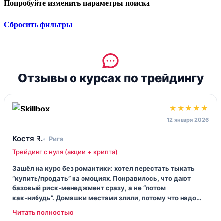
Попробуйте изменить параметры поиска
Сбросить фильтры
Отзывы о курсах по трейдингу
★★★★★
12 января 2026
Костя R.
Рига
Трейдинг с нуля (акции + крипта)
Зашёл на курс без романтики: хотел перестать тыкать
“купить/продать” на эмоциях. Понравилось, что дают
базовый риск‑менеджмент сразу, а не “потом
как‑нибудь”. Домашки местами злили, потому что надо
реально считать размер позиции, а не угадывать. Зато
через месяц у меня наконец появилась система… и