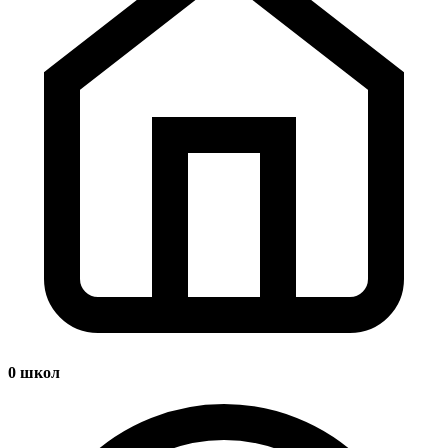
0
школ