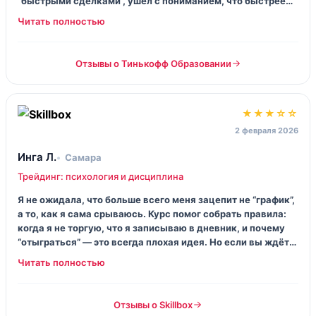
“быстрыми сделками”, ушёл с пониманием, что быстрее
всего улетает депозит. Жёстко, но честно.
Отзывы о Тинькофф Образовании
★★★☆☆
2 февраля 2026
Инга Л.
Самара
Трейдинг: психология и дисциплина
Я не ожидала, что больше всего меня зацепит не “график”,
а то, как я сама срываюсь. Курс помог собрать правила:
когда я не торгую, что я записываю в дневник, и почему
“отыграться” — это всегда плохая идея. Но если вы ждёте
один секретный индикатор… тут такого нет, сорри.
Отзывы о Skillbox