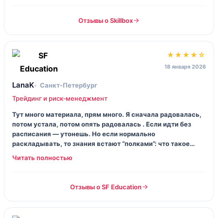
спокойная голова.
Отзывы о Skillbox
★★★★☆
18 января 2026
LanaK
Санкт‑Петербург
Трейдинг и риск‑менеджмент
Тут много материала, прям много. Я сначала радовалась,
потом устала, потом опять радовалась . Если идти без
расписания — утонешь. Но если нормально
раскладывать, то знания встают “полками”: что такое
риск на сделку, почему стоп — не слабость, и как не
превращать депозит в квест на выживание.
Отзывы о SF Education