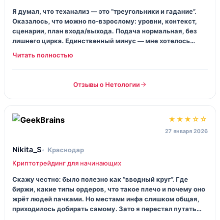
Я думал, что теханализ — это “треугольники и гадание”.
Оказалось, что можно по‑взрослому: уровни, контекст,
сценарии, план входа/выхода. Подача нормальная, без
лишнего цирка. Единственный минус — мне хотелось
больше разборов именно моих ошибок, но это уже
наглость.
Отзывы о Нетологии
★★★☆☆
27 января 2026
Nikita_S
Краснодар
Криптотрейдинг для начинающих
Скажу честно: было полезно как “вводный круг”. Где
биржи, какие типы ордеров, что такое плечо и почему оно
жрёт людей пачками. Но местами инфа слишком общая,
приходилось добирать самому. Зато я перестал путать
маржу с магией, уже хорошо.