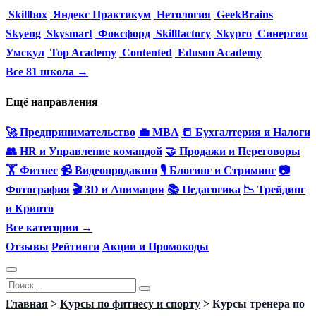
Skillbox
Яндекс Практикум
Нетология
GeekBrains
Skyeng
Skysmart
Фоксфорд
Skillfactory
Skypro
Синергия
Умскул
Top Academy
Contented
Eduson Academy
Все 81 школа →
Ещё направления
🚀 Предпринимательство
💼 MBA
📒 Бухгалтерия и Налоги
👥 HR и Управление командой
🤝 Продажи и Переговоры
🏋️ Фитнес
📹 Видеопродакшн
🎙 Блогинг и Стриминг
📷
Фотография
🎬 3D и Анимация
📚 Педагогика
📉 Трейдинг
и Крипто
Все категории →
Отзывы
Рейтинги
Акции и Промокоды
Перейти
Search
к
for:
Главная
>
Курсы по фитнесу и спорту
>
Курсы тренера по