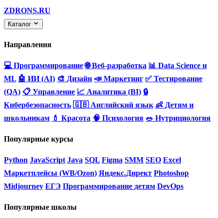
ZDRONS.RU
Каталог
Направления
💻 Программирование
🌐 Веб-разработка
📊 Data Science и
ML
🤖 ИИ (AI)
🎨 Дизайн
📣 Маркетинг
✅ Тестирование
(QA)
📋 Управление
📈 Аналитика (BI)
🔒
Кибербезопасность
🇬🇧 Английский язык
👶 Детям и
школьникам
💄 Красота
🧠 Психология
🥗 Нутрициология
Популярные курсы
Python
JavaScript
Java
SQL
Figma
SMM
SEO
Excel
Маркетплейсы (WB/Ozon)
Яндекс.Директ
Photoshop
Midjourney
ЕГЭ
Программирование детям
DevOps
Популярные школы