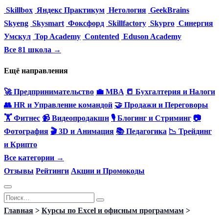
Skillbox
Яндекс Практикум
Нетология
GeekBrains
Skyeng
Skysmart
Фоксфорд
Skillfactory
Skypro
Синергия
Умскул
Top Academy
Contented
Eduson Academy
Все 81 школа →
Ещё направления
🚀 Предпринимательство
💼 MBA
📒 Бухгалтерия и Налоги
👥 HR и Управление командой
🤝 Продажи и Переговоры
🏋️ Фитнес
📹 Видеопродакшн
🎙 Блогинг и Стриминг
📷
Фотография
🎬 3D и Анимация
📚 Педагогика
📉 Трейдинг
и Крипто
Все категории →
Отзывы
Рейтинги
Акции и Промокоды
Перейти
Search
к
for:
Главная
>
Курсы по Excel и офисным программам
>