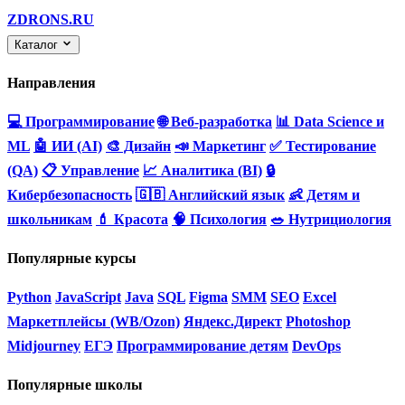
ZDRONS.RU
Каталог
Направления
💻 Программирование
🌐 Веб-разработка
📊 Data Science и
ML
🤖 ИИ (AI)
🎨 Дизайн
📣 Маркетинг
✅ Тестирование
(QA)
📋 Управление
📈 Аналитика (BI)
🔒
Кибербезопасность
🇬🇧 Английский язык
👶 Детям и
школьникам
💄 Красота
🧠 Психология
🥗 Нутрициология
Популярные курсы
Python
JavaScript
Java
SQL
Figma
SMM
SEO
Excel
Маркетплейсы (WB/Ozon)
Яндекс.Директ
Photoshop
Midjourney
ЕГЭ
Программирование детям
DevOps
Популярные школы