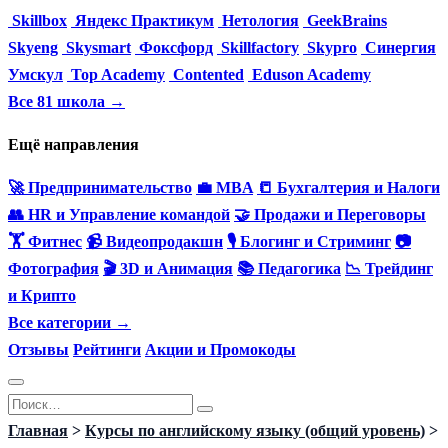
Skillbox
Яндекс Практикум
Нетология
GeekBrains
Skyeng
Skysmart
Фоксфорд
Skillfactory
Skypro
Синергия
Умскул
Top Academy
Contented
Eduson Academy
Все 81 школа →
Ещё направления
🚀 Предпринимательство
💼 MBA
📒 Бухгалтерия и Налоги
👥 HR и Управление командой
🤝 Продажи и Переговоры
🏋️ Фитнес
📹 Видеопродакшн
🎙 Блогинг и Стриминг
📷
Фотография
🎬 3D и Анимация
📚 Педагогика
📉 Трейдинг
и Крипто
Все категории →
Отзывы
Рейтинги
Акции и Промокоды
Перейти
Search
к
for:
Главная
>
Курсы по английскому языку (общий уровень)
>