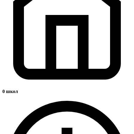
0
школ