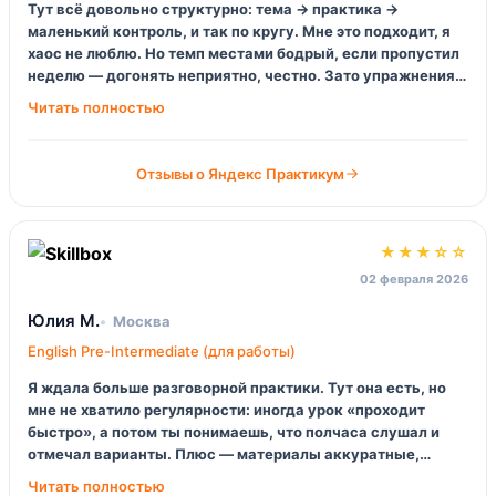
Тут всё довольно структурно: тема → практика →
маленький контроль, и так по кругу. Мне это подходит, я
хаос не люблю. Но темп местами бодрый, если пропустил
неделю — догонять неприятно, честно. Зато упражнения
не «детсад», нормальные ситуации.
Отзывы о Яндекс Практикум
★★★☆☆
02 февраля 2026
Юлия М.
Москва
English Pre-Intermediate (для работы)
Я ждала больше разговорной практики. Тут она есть, но
мне не хватило регулярности: иногда урок «проходит
быстро», а потом ты понимаешь, что полчаса слушал и
отмечал варианты. Плюс — материалы аккуратные,
можно повторять, удобно. Минус — куратор отвечал не