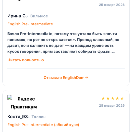
25 января 2026
Ирина С.
Вильнюс
English Pre-Intermediate
Взяла Pre-Intermediate, потому что устала быть «почти
понимаю, но рот не открывается». Препод классный, не
давит, но и халявить не дает — на каждом уроке есть
кусок говорения, прям заставляют собирать фразы.
Иногда бесит, что приходится думать быстро, зато потом
на работе проще отвечать в переписке.
Отзывы о EnglishDom
★★★★☆
28 января 2026
Костя_93
Таллин
English Pre-Intermediate (общий курс)