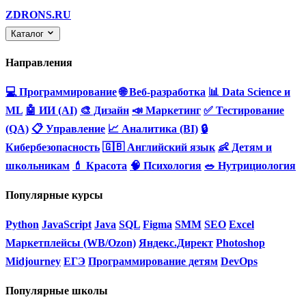
ZDRONS.RU
Каталог
Направления
💻 Программирование
🌐 Веб-разработка
📊 Data Science и
ML
🤖 ИИ (AI)
🎨 Дизайн
📣 Маркетинг
✅ Тестирование
(QA)
📋 Управление
📈 Аналитика (BI)
🔒
Кибербезопасность
🇬🇧 Английский язык
👶 Детям и
школьникам
💄 Красота
🧠 Психология
🥗 Нутрициология
Популярные курсы
Python
JavaScript
Java
SQL
Figma
SMM
SEO
Excel
Маркетплейсы (WB/Ozon)
Яндекс.Директ
Photoshop
Midjourney
ЕГЭ
Программирование детям
DevOps
Популярные школы