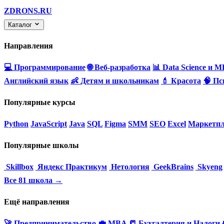
ZDRONS.RU
Каталог
Направления
💻 Программирование
🌐 Веб-разработка
📊 Data Science и M
Английский язык
👶 Детям и школьникам
💄 Красота
🧠 Пс
Популярные курсы
Python
JavaScript
Java
SQL
Figma
SMM
SEO
Excel
Маркетпл
Популярные школы
Skillbox
Яндекс Практикум
Нетология
GeekBrains
Skyeng
Все 81 школа →
Ещё направления
🚀 Предпринимательство
💼 MBA
📒 Бухгалтерия и Налоги