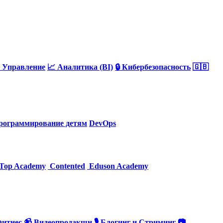
 Управление
📈 Аналитика (BI)
🔒 Кибербезопасность
🇬🇧
рограммирование детям
DevOps
Top Academy
Contented
Eduson Academy
Фитнес
📹 Видеопродакшн
🎙 Блогинг и Стриминг
📷