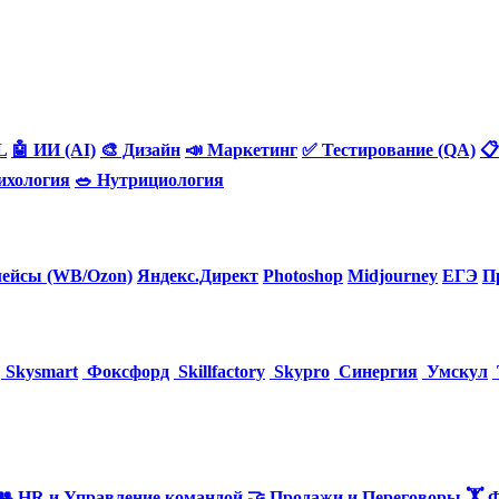
L
🤖 ИИ (AI)
🎨 Дизайн
📣 Маркетинг
✅ Тестирование (QA)
📋
ихология
🥗 Нутрициология
ейсы (WB/Ozon)
Яндекс.Директ
Photoshop
Midjourney
ЕГЭ
П
Skysmart
Фоксфорд
Skillfactory
Skypro
Синергия
Умскул
👥 HR и Управление командой
🤝 Продажи и Переговоры
🏋️ 