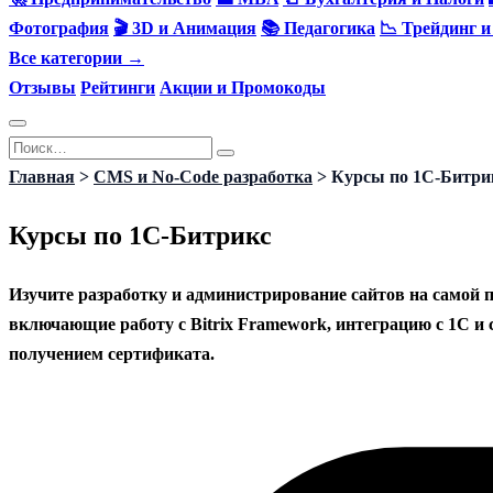
Фотография
🎬 3D и Анимация
📚 Педагогика
📉 Трейдинг 
Все категории →
Отзывы
Рейтинги
Акции и Промокоды
Перейти
Search
к
for:
Главная
>
CMS и No-Code разработка
>
Курсы по 1С-Битри
содержанию
Курсы по 1С-Битрикс
Изучите разработку и администрирование сайтов на самой
включающие работу с Bitrix Framework, интеграцию с 1С и
получением сертификата.