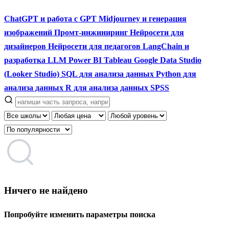
ChatGPT и работа с GPT
Midjourney и генерация
изображений
Промт-инжиниринг
Нейросети для
дизайнеров
Нейросети для педагогов
LangChain и
разработка LLM
Power BI
Tableau
Google Data Studio
(Looker Studio)
SQL для анализа данных
Python для
анализа данных
R для анализа данных
SPSS
Ничего не найдено
Попробуйте изменить параметры поиска