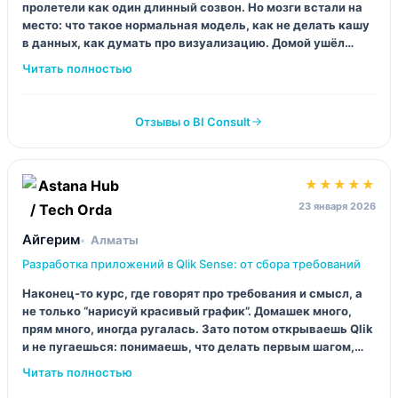
пролетели как один длинный созвон. Но мозги встали на
место: что такое нормальная модель, как не делать кашу
в данных, как думать про визуализацию. Домой ушёл
уставший и довольный. Для новичка с нуля — будет
больно, честно.
Отзывы о BI Consult
★★★★★
23 января 2026
Айгерим
Алматы
Разработка приложений в Qlik Sense: от сбора требований
Наконец-то курс, где говорят про требования и смысл, а
не только “нарисуй красивый график”. Домашек много,
прям много, иногда ругалась. Зато потом открываешь Qlik
и не пугаешься: понимаешь, что делать первым шагом,
что вторым, и почему оно именно так.