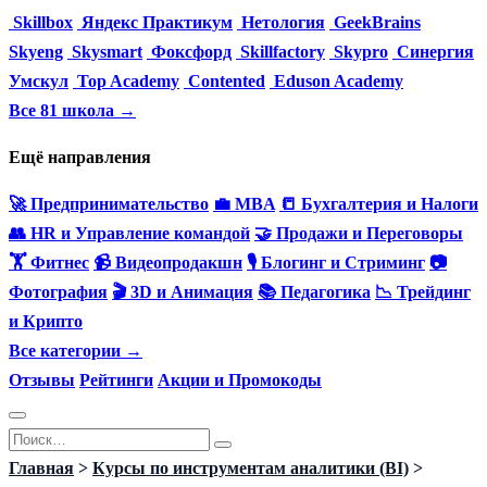
Skillbox
Яндекс Практикум
Нетология
GeekBrains
Skyeng
Skysmart
Фоксфорд
Skillfactory
Skypro
Синергия
Умскул
Top Academy
Contented
Eduson Academy
Все 81 школа →
Ещё направления
🚀 Предпринимательство
💼 MBA
📒 Бухгалтерия и Налоги
👥 HR и Управление командой
🤝 Продажи и Переговоры
🏋️ Фитнес
📹 Видеопродакшн
🎙 Блогинг и Стриминг
📷
Фотография
🎬 3D и Анимация
📚 Педагогика
📉 Трейдинг
и Крипто
Все категории →
Отзывы
Рейтинги
Акции и Промокоды
Перейти
Search
к
for:
Главная
>
Курсы по инструментам аналитики (BI)
>