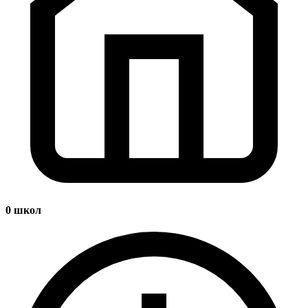
0
школ