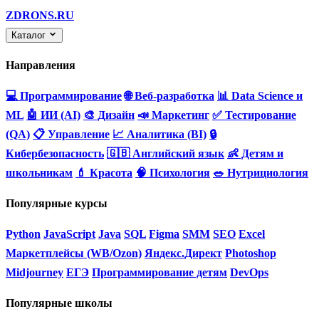
ZDRONS.RU
Каталог
Направления
💻 Программирование
🌐 Веб-разработка
📊 Data Science и
ML
🤖 ИИ (AI)
🎨 Дизайн
📣 Маркетинг
✅ Тестирование
(QA)
📋 Управление
📈 Аналитика (BI)
🔒
Кибербезопасность
🇬🇧 Английский язык
👶 Детям и
школьникам
💄 Красота
🧠 Психология
🥗 Нутрициология
Популярные курсы
Python
JavaScript
Java
SQL
Figma
SMM
SEO
Excel
Маркетплейсы (WB/Ozon)
Яндекс.Директ
Photoshop
Midjourney
ЕГЭ
Программирование детям
DevOps
Популярные школы