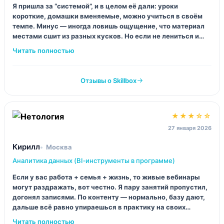
Я пришла за “системой”, и в целом её дали: уроки
короткие, домашки вменяемые, можно учиться в своём
темпе. Минус — иногда ловишь ощущение, что материал
местами сшит из разных кусков. Но если не лениться и
доделывать задания, прогресс виден, прям по неделям.
Отзывы о Skillbox
★★★☆☆
27 января 2026
Кирилл
Москва
Аналитика данных (BI‑инструменты в программе)
Если у вас работа + семья + жизнь, то живые вебинары
могут раздражать, вот честно. Я пару занятий пропустил,
догонял записями. По контенту — нормально, базу дают,
дальше всё равно упираешься в практику на своих
данных. В идеале бы больше “разбора реальных кривых