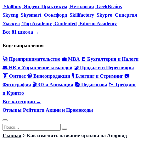
Skillbox
Яндекс Практикум
Нетология
GeekBrains
Skyeng
Skysmart
Фоксфорд
Skillfactory
Skypro
Синергия
Умскул
Top Academy
Contented
Eduson Academy
Все 81 школа →
Ещё направления
🚀 Предпринимательство
💼 MBA
📒 Бухгалтерия и Налоги
👥 HR и Управление командой
🤝 Продажи и Переговоры
🏋️ Фитнес
📹 Видеопродакшн
🎙 Блогинг и Стриминг
📷
Фотография
🎬 3D и Анимация
📚 Педагогика
📉 Трейдинг
и Крипто
Все категории →
Отзывы
Рейтинги
Акции и Промокоды
Перейти
Search
к
for:
Главная
>
Как изменить название ярлыка на Андроид