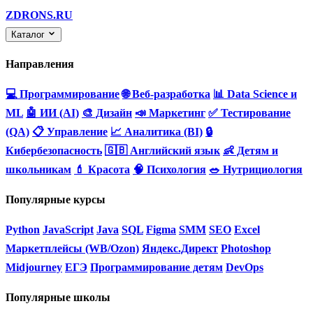
ZDRONS.RU
Каталог
Направления
💻 Программирование
🌐 Веб-разработка
📊 Data Science и
ML
🤖 ИИ (AI)
🎨 Дизайн
📣 Маркетинг
✅ Тестирование
(QA)
📋 Управление
📈 Аналитика (BI)
🔒
Кибербезопасность
🇬🇧 Английский язык
👶 Детям и
школьникам
💄 Красота
🧠 Психология
🥗 Нутрициология
Популярные курсы
Python
JavaScript
Java
SQL
Figma
SMM
SEO
Excel
Маркетплейсы (WB/Ozon)
Яндекс.Директ
Photoshop
Midjourney
ЕГЭ
Программирование детям
DevOps
Популярные школы