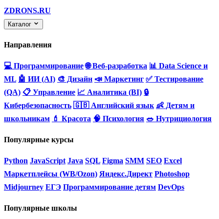
ZDRONS.RU
Каталог
Направления
💻 Программирование
🌐 Веб-разработка
📊 Data Science и
ML
🤖 ИИ (AI)
🎨 Дизайн
📣 Маркетинг
✅ Тестирование
(QA)
📋 Управление
📈 Аналитика (BI)
🔒
Кибербезопасность
🇬🇧 Английский язык
👶 Детям и
школьникам
💄 Красота
🧠 Психология
🥗 Нутрициология
Популярные курсы
Python
JavaScript
Java
SQL
Figma
SMM
SEO
Excel
Маркетплейсы (WB/Ozon)
Яндекс.Директ
Photoshop
Midjourney
ЕГЭ
Программирование детям
DevOps
Популярные школы