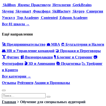
Skillbox
Яндекс Практикум
Нетология
GeekBrains
Skyeng
Skysmart
Фоксфорд
Skillfactory
Skypro
Синергия
Умскул
Top Academy
Contented
Eduson Academy
Все 81 школа →
Ещё направления
🚀 Предпринимательство
💼 MBA
📒 Бухгалтерия и Налоги
👥 HR и Управление командой
🤝 Продажи и Переговоры
🏋️ Фитнес
📹 Видеопродакшн
🎙 Блогинг и Стриминг
📷
Фотография
🎬 3D и Анимация
📚 Педагогика
📉 Трейдинг
и Крипто
Все категории →
Отзывы
Рейтинги
Акции и Промокоды
Перейти
Search
к
for:
Главная
>
Обучение для специальных аудиторий