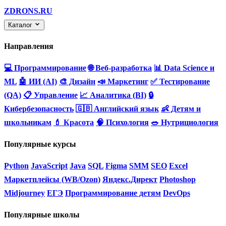
ZDRONS.RU
Каталог
Направления
💻 Программирование
🌐 Веб-разработка
📊 Data Science и
ML
🤖 ИИ (AI)
🎨 Дизайн
📣 Маркетинг
✅ Тестирование
(QA)
📋 Управление
📈 Аналитика (BI)
🔒
Кибербезопасность
🇬🇧 Английский язык
👶 Детям и
школьникам
💄 Красота
🧠 Психология
🥗 Нутрициология
Популярные курсы
Python
JavaScript
Java
SQL
Figma
SMM
SEO
Excel
Маркетплейсы (WB/Ozon)
Яндекс.Директ
Photoshop
Midjourney
ЕГЭ
Программирование детям
DevOps
Популярные школы