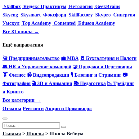
Skillbox
Яндекс Практикум
Нетология
GeekBrains
Skyeng
Skysmart
Фоксфорд
Skillfactory
Skypro
Синергия
Умскул
Top Academy
Contented
Eduson Academy
Все 81 школа →
Ещё направления
🚀 Предпринимательство
💼 MBA
📒 Бухгалтерия и Налоги
👥 HR и Управление командой
🤝 Продажи и Переговоры
🏋️ Фитнес
📹 Видеопродакшн
🎙 Блогинг и Стриминг
📷
Фотография
🎬 3D и Анимация
📚 Педагогика
📉 Трейдинг
и Крипто
Все категории →
Отзывы
Рейтинги
Акции и Промокоды
Перейти
Search
к
for:
Главная
>
Школы
>
Школа Вебиум