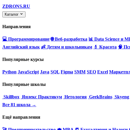
ZDRONS.RU
Каталог
Направления
💻 Программирование
🌐 Веб-разработка
📊 Data Science и M
Английский язык
👶 Детям и школьникам
💄 Красота
🧠 Пс
Популярные курсы
Python
JavaScript
Java
SQL
Figma
SMM
SEO
Excel
Маркетпл
Популярные школы
Skillbox
Яндекс Практикум
Нетология
GeekBrains
Skyeng
Все 81 школа →
Ещё направления
🚀 Предпринимательство
💼 MBA
📒 Бухгалтерия и Налоги