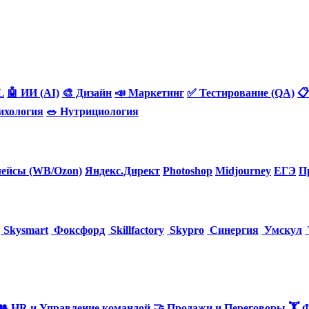
L
🤖 ИИ (AI)
🎨 Дизайн
📣 Маркетинг
✅ Тестирование (QA)
📋
ихология
🥗 Нутрициология
ейсы (WB/Ozon)
Яндекс.Директ
Photoshop
Midjourney
ЕГЭ
П
Skysmart
Фоксфорд
Skillfactory
Skypro
Синергия
Умскул
👥 HR и Управление командой
🤝 Продажи и Переговоры
🏋️ 