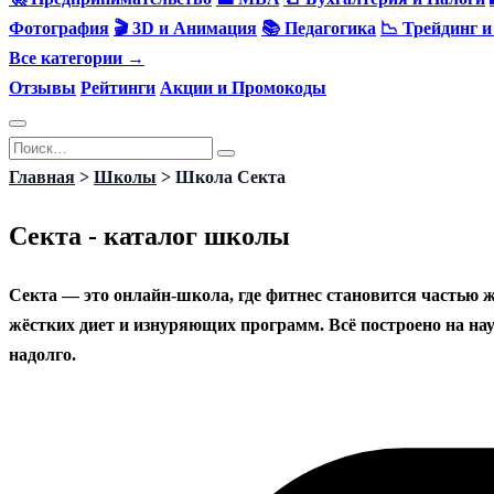
Фотография
🎬 3D и Анимация
📚 Педагогика
📉 Трейдинг 
Все категории →
Отзывы
Рейтинги
Акции и Промокоды
Перейти
Search
к
for:
Главная
>
Школы
>
Школа Секта
содержанию
Секта - каталог школы
Секта — это онлайн-школа, где фитнес становится частью жи
жёстких диет и изнуряющих программ. Всё построено на нау
надолго.