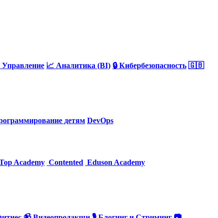
 Управление
📈 Аналитика (BI)
🔒 Кибербезопасность
🇬🇧
рограммирование детям
DevOps
Top Academy
Contented
Eduson Academy
Фитнес
📹 Видеопродакшн
🎙 Блогинг и Стриминг
📷