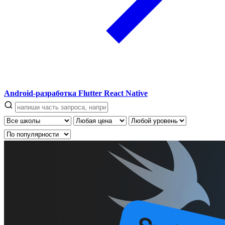
Android-разработка
Flutter
React Native