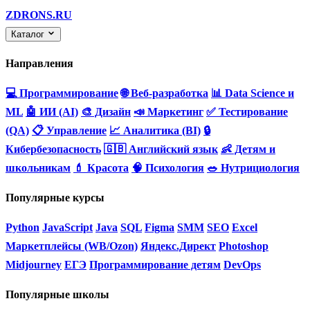
ZDRONS.RU
Каталог
Направления
💻 Программирование
🌐 Веб-разработка
📊 Data Science и
ML
🤖 ИИ (AI)
🎨 Дизайн
📣 Маркетинг
✅ Тестирование
(QA)
📋 Управление
📈 Аналитика (BI)
🔒
Кибербезопасность
🇬🇧 Английский язык
👶 Детям и
школьникам
💄 Красота
🧠 Психология
🥗 Нутрициология
Популярные курсы
Python
JavaScript
Java
SQL
Figma
SMM
SEO
Excel
Маркетплейсы (WB/Ozon)
Яндекс.Директ
Photoshop
Midjourney
ЕГЭ
Программирование детям
DevOps
Популярные школы