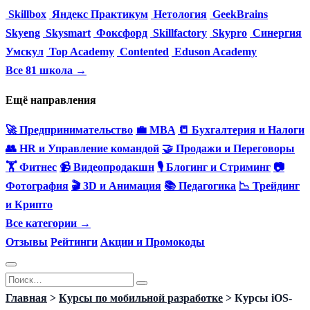
Skillbox
Яндекс Практикум
Нетология
GeekBrains
Skyeng
Skysmart
Фоксфорд
Skillfactory
Skypro
Синергия
Умскул
Top Academy
Contented
Eduson Academy
Все 81 школа →
Ещё направления
🚀 Предпринимательство
💼 MBA
📒 Бухгалтерия и Налоги
👥 HR и Управление командой
🤝 Продажи и Переговоры
🏋️ Фитнес
📹 Видеопродакшн
🎙 Блогинг и Стриминг
📷
Фотография
🎬 3D и Анимация
📚 Педагогика
📉 Трейдинг
и Крипто
Все категории →
Отзывы
Рейтинги
Акции и Промокоды
Перейти
Search
к
for:
Главная
>
Курсы по мобильной разработке
>
Курсы iOS-