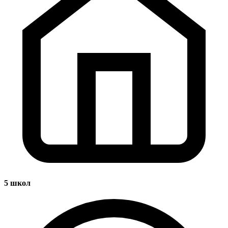
5
школ