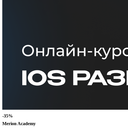
-35%
Merion Academy