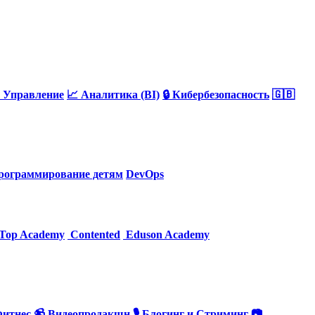
 Управление
📈 Аналитика (BI)
🔒 Кибербезопасность
🇬🇧
рограммирование детям
DevOps
Top Academy
Contented
Eduson Academy
Фитнес
📹 Видеопродакшн
🎙 Блогинг и Стриминг
📷