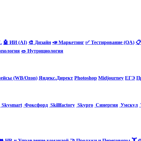
L
🤖 ИИ (AI)
🎨 Дизайн
📣 Маркетинг
✅ Тестирование (QA)
📋
ихология
🥗 Нутрициология
ейсы (WB/Ozon)
Яндекс.Директ
Photoshop
Midjourney
ЕГЭ
П
Skysmart
Фоксфорд
Skillfactory
Skypro
Синергия
Умскул
👥 HR и Управление командой
🤝 Продажи и Переговоры
🏋️ 