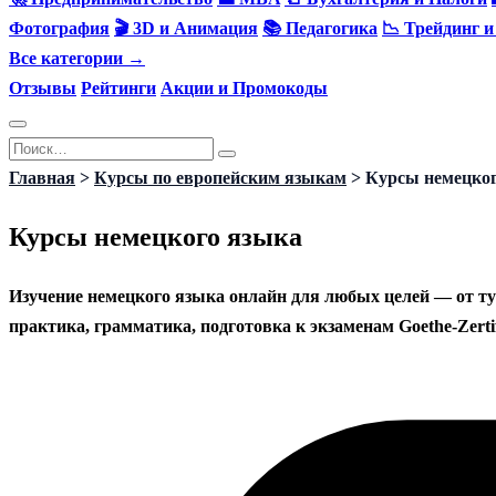
Фотография
🎬 3D и Анимация
📚 Педагогика
📉 Трейдинг 
Все категории →
Отзывы
Рейтинги
Акции и Промокоды
Перейти
Search
к
for:
Главная
>
Курсы по европейским языкам
>
Курсы немецког
содержанию
Курсы немецкого языка
Изучение немецкого языка онлайн для любых целей — от ту
практика, грамматика, подготовка к экзаменам Goethe-Zert