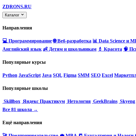
ZDRONS.RU
Каталог
Направления
💻 Программирование
🌐 Веб-разработка
📊 Data Science и M
Английский язык
👶 Детям и школьникам
💄 Красота
🧠 Пс
Популярные курсы
Python
JavaScript
Java
SQL
Figma
SMM
SEO
Excel
Маркетпл
Популярные школы
Skillbox
Яндекс Практикум
Нетология
GeekBrains
Skyeng
Все 81 школа →
Ещё направления
🚀 Предпринимательство
💼 MBA
📒 Бухгалтерия и Налоги