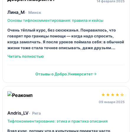
★★★★☆
16 апреля 2025
Kostya_pnz
Пенза
Волонтёрская помощь: тифлокомментирование в бытовых
ситуациях
Зашло тем, что объясняют «где ты обычно тупишь». Типа,
как описывать маршрут, что говорить в помещении, как
не превращать помощь в командование. Урок про
приложение тоже пригодился, я раньше о нём вообще не
знал. По ощущениям — хороший минимум, без пафоса.
Отзывы о Добро.Университет
★★★☆☆
03 марта 2025