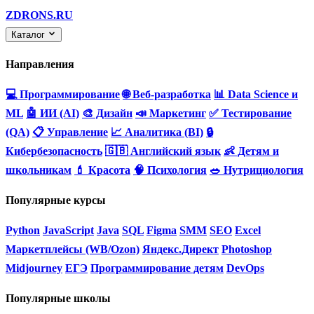
ZDRONS.RU
Каталог
Направления
💻 Программирование
🌐 Веб-разработка
📊 Data Science и
ML
🤖 ИИ (AI)
🎨 Дизайн
📣 Маркетинг
✅ Тестирование
(QA)
📋 Управление
📈 Аналитика (BI)
🔒
Кибербезопасность
🇬🇧 Английский язык
👶 Детям и
школьникам
💄 Красота
🧠 Психология
🥗 Нутрициология
Популярные курсы
Python
JavaScript
Java
SQL
Figma
SMM
SEO
Excel
Маркетплейсы (WB/Ozon)
Яндекс.Директ
Photoshop
Midjourney
ЕГЭ
Программирование детям
DevOps
Популярные школы