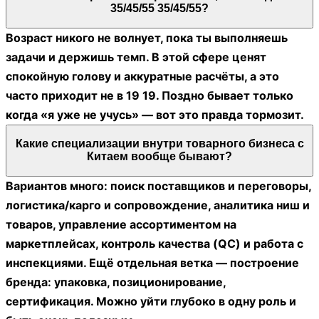
а не «по выходным иногда».
Какое оборудование и софт нужны, или без
макбука никак?
Никакой дорогой техники не обязателен. Ноутбук
или даже обычный ПК, стабильный интернет,
нормальная камера на телефоне, чтобы проверять
образцы/упаковку по видеосвязи. Из софта:
таблицы, мессенджеры, трекеры посылок, иногда
VPN, и всё.
Насколько востребована эта профессия сейчас,
или рынок уже забит?
Спрос есть, просто он не на «волшебников
маркетплейсов», а на людей, которые умеют
считать юнит-экономику и адекватно общаться с
поставщиками. Компании постоянно ищут тех, кто