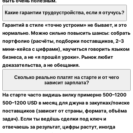
найдёт товар, выбьет цену, организует доставку и
не накосячит с документами. Забит рынок
болтовнёй, а не руками.
Можно ли выучиться самому, без курсов и
наставника?
Можно, но есть нюанс. Самоучки чаще всего платят
временем и ошибками: не так посчитали пошлину,
не учли брак, влетели на хранение, и привет. Если у
тебя железная дисциплина и терпение читать
форумы/чаты, ок… но готовься к «дорогому опыту».
Есть ли возрастные ограничения, или поздно в
35/45/55 35/45/55?
Возраст никого не волнует, пока ты выполняешь
задачи и держишь темп. В этой сфере ценят
спокойную голову и аккуратные расчёты, а это