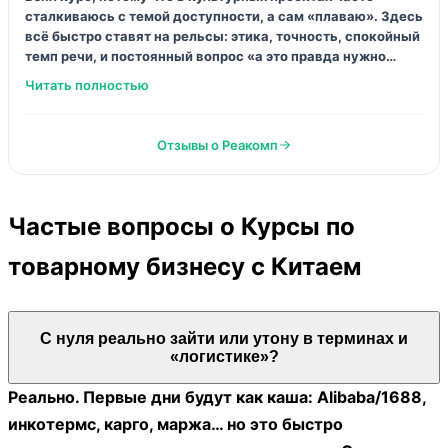
Ирина Ж.
Пермь
Тифлокомментирование: основы и практика
Скажу честно: вход тяжёлый. Много новой терминологии,
ещё и требования к речи, и постоянная практика, и
обратная связь. Я первые дни злилась. Потом отпустило:
стало ясно, что иначе не научишься. Но рекомендую идти
с запасом энергии, не «между делом».
Отзывы о Реакомп
★★★★★
14 февраля 2025
Лина_М
Минск
Основы тифлокомментирования: правила и кейсы
Очень тёплый курс, без сюсюканья. Понравилось, что