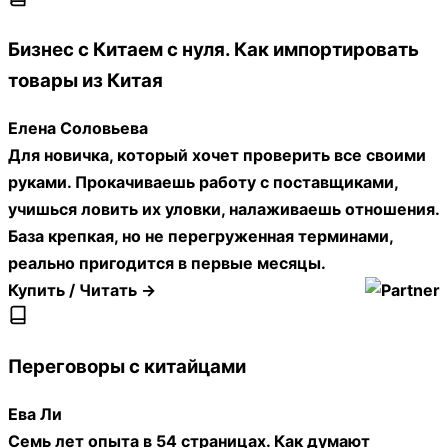
Лучшие школы с курсами по
программе «Товарный бизнес с
Китаем»
Количество
Школа
Рейтинг
Отзывы
курсов
Fashion
Смотреть
4.17
Factory
2127
1
все
★★★★☆
School
курсы
↓
Что почитать будущему
специалисту по товарному
бизнесу с Китаем