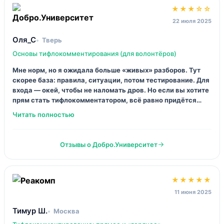
Отзывы о Реакомп
★★★★★
19 сентября 2025
NikaNord
Архангельск
Волонтёр‑тифлокомментатор: базовый модуль
Прошла вечером за два дня. И вот странно: раньше мне
казалось, что помочь — это «рассказывать всё подряд», а
тут учат тормозить и говорить по делу. Урок про типовые
ситуации прям спасительный, потому что в жизни обычно
всё случается внезапно. Тест в конце — ок, без подвохов.
Отзывы о Добро.Университет