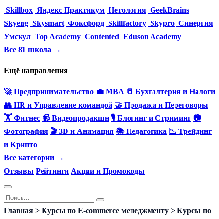
Skillbox
Яндекс Практикум
Нетология
GeekBrains
Skyeng
Skysmart
Фоксфорд
Skillfactory
Skypro
Синергия
Умскул
Top Academy
Contented
Eduson Academy
Все 81 школа →
Ещё направления
🚀 Предпринимательство
💼 MBA
📒 Бухгалтерия и Налоги
👥 HR и Управление командой
🤝 Продажи и Переговоры
🏋️ Фитнес
📹 Видеопродакшн
🎙 Блогинг и Стриминг
📷
Фотография
🎬 3D и Анимация
📚 Педагогика
📉 Трейдинг
и Крипто
Все категории →
Отзывы
Рейтинги
Акции и Промокоды
Перейти
Search
к
for:
Главная
>
Курсы по E-commerce менеджменту
>
Курсы по