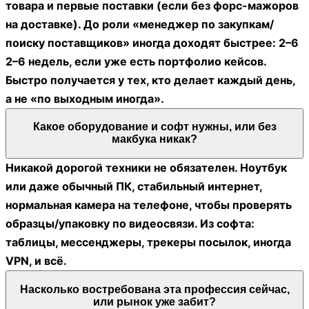
Отзывы о Реакомп
Частые вопросы о Курсы по
товарному бизнесу с Китаем
С нуля реально зайти или утону в терминах и
«логистике»?
Реально. Первые дни будут как каша: Alibaba/1688,
инкотермс, карго, маржа… но это быстро
раскладывается по полкам на практике. Самое
сложное не термины, а дисциплина: считать цифры
и не влюбляться в «красивый товар».
Какие базовые знания/навыки нужны до старта?