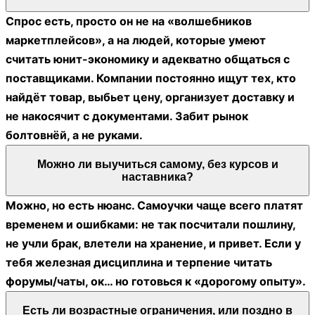
Нужна нормальная арифметика и привычка
работать с таблицами (хотя бы на уровне «сумма,
процент, себестоимость»). Английский/китайский
не обязателен, переводчик и шаблоны сообщений
закрывают 80% общения. Плюс полезно уметь
гуглить и не стесняться задавать прямые вопросы
поставщику.
Сколько времени до первых денег или работы в
теме?
Если цель — подработка/первые сделки, обычно у
людей уходит 4–8 4–8 недель на поиск ниши, тест
товара и первые поставки (если без форс-мажоров
на доставке). До роли «менеджер по закупкам/
поиску поставщиков» иногда доходят быстрее: 2–6
2–6 недель, если уже есть портфолио кейсов.
Быстро получается у тех, кто делает каждый день,