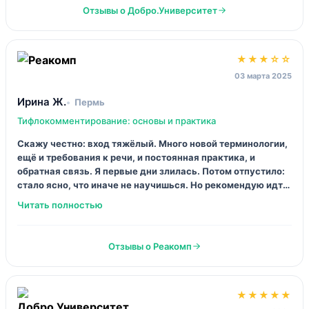
и это полезно.
Отзывы о Реакомп
★★★★☆
02 мая 2025
Света K.
Новосибирск
Тифлокомментирование: автоматизированная подготовка
текста
Я шла за «техникой», потому что люблю, когда всё по
полочкам. Тут показали, как готовить текст, как держать
структуру, как не терять смысл, когда времени мало. Но
предупреждаю: это не курс для «интровертов‑в‑домике»
— голос и речь всё равно будут с вами. И это правильно.
Отзывы о Реакомп