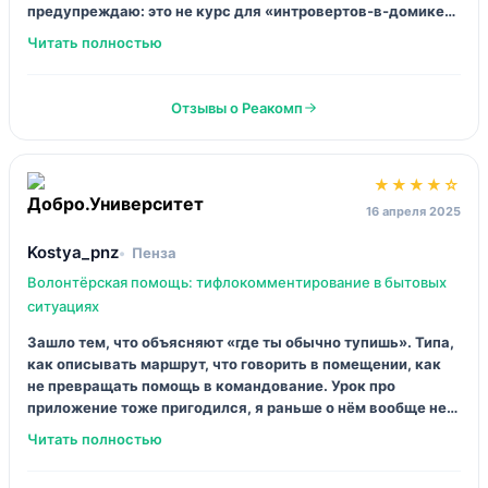
Мне норм, но я ожидала больше «живых» разборов. Тут
скорее база: правила, ситуации, потом тестирование. Для
входа — окей, чтобы не наломать дров. Но если вы хотите
прям стать тифлокомментатором, всё равно придётся
идти на длинную программу, иначе навыка не появится,
только понимание.
Отзывы о Добро.Университет
★★★★★
11 июня 2025
Тимур Ш.
Москва
Тифлокомментирование: прямое и «горячее»
Я работаю на мероприятиях, и «горячее»
комментирование было моей болью. Тут не магия, тут
алгоритм: подготовка, словарь, паузы, уважение к
чужому восприятию. Пару раз на практике поймал себя на
привычке «пояснять». Получил по рукам (в переносном),