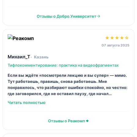
грузят «теорией ради теории»: правила, типовые
ситуации, потом тест — и ты уже понимаешь, как не
бесить человека лишними словами. Минус один: хотелось
бы чуть больше примеров прямых описаний, не только
разбор кейсов.
Отзывы о Добро.Университет
★★★★★
03 октября 2025
Евгения Р.
Екатеринбург
Тифлокомментирование: голос, дикция, «активное видение»
Я думала, что умею «нормально говорить». Ха. На
занятиях вскрылось: дыхание короткое, ударения пляшут,
темп прыгает. Поначалу было даже обидно, потом —
азарт, потому что прогресс слышно ушами. Самое ценное:
тебя учат отбирать главное и не лепить «красоту» там, где
нужна ясность.