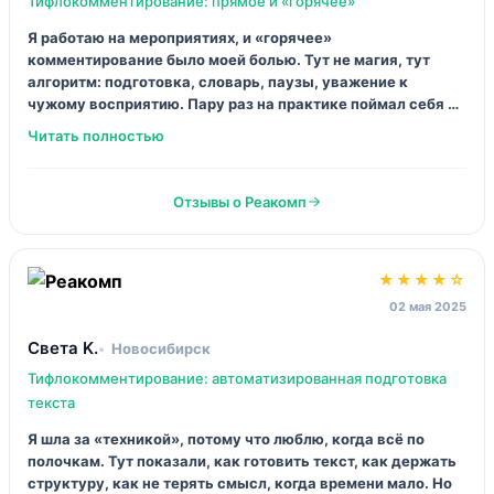
★★★★☆
07 августа 2025
Михаил_Т
Казань
Тифлокомментирование: практика на видеофрагментах
Если вы ждёте «посмотрели лекцию и вы супер» — мимо.
Тут работаешь, правишь, снова работаешь. Мне
понравилось, что разбирают ошибки спокойно, но честно:
где заговорился, где не оставил паузу, где начал
«объяснять смысл». Минус: темп плотный, иногда
хотелось день на переварить.
Отзывы о Реакомп
★★★☆☆
22 июля 2025
Оля_С
Тверь
Основы тифлокомментирования (для волонтёров)