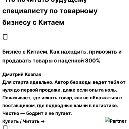
портфолио (расчёты, подборки поставщиков, 2–3
мини-кейса с цифрами), научиться говорить языком
бизнеса, а не «я прошёл уроки». Рынок любит
доказательства, а не обещания.
Сколько реально платят на старте и от чего
зависит зарплата?
На старте часто видишь вилку примерно 500–1200
500–1200 USD в месяц для джуна в закупках/поиске
поставщиков (зависит от страны, формата, объёма
задач). Если ты ведёшь сделки под ключ и
отвечаешь за результат, цифры растут, иногда
добавляют процент/бонус за экономию или маржу.
А если ты «просто переписываюсь с фабрикой» без
цифр и ответственности — ну, там и деньги
соответствующие.