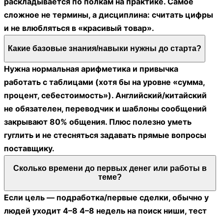
говорят про границы помощи — когда надо спросить,
когда замолчать. Я после уроков поймала себя: в обычной
жизни тоже стала точнее описывать, даже друзьям.
Забавно, но это навык, который расползается везде.
Отзывы о Добро.Университет
★★★★☆
09 января 2025
Andris_LV
Рига
Тифлокомментирование: этика и практика описания
Взял курс, потому что в культурных проектах часто
сталкиваюсь с темой доступности, а сам «плаваю». Здесь
всё быстро ставят на рельсы: этика, точность, спокойный
темп речи, и постоянный вопрос «а это правда нужно
сказать?». Не всё было удобно по времени, но как
обучение — добротная штука.