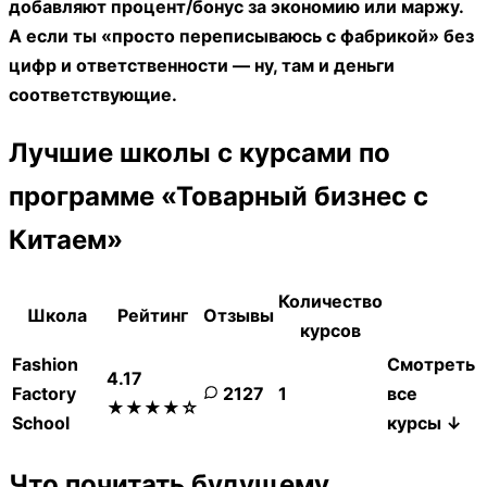
часто приходит не в 19 19. Поздно бывает только
когда «я уже не учусь» — вот это правда тормозит.
Какие специализации внутри товарного бизнеса с
Китаем вообще бывают?
Вариантов много: поиск поставщиков и переговоры,
логистика/карго и сопровождение, аналитика ниш и
товаров, управление ассортиментом на
маркетплейсах, контроль качества (QC) и работа с
инспекциями. Ещё отдельная ветка — построение
бренда: упаковка, позиционирование,
сертификация. Можно уйти глубоко в одну роль и
быть очень полезным.
Какие гарантии трудоустройства, если я отучусь?
Гарантий в стиле «точно устроим» не бывает, и это
нормально. Можно сильно повысить шансы: собрать