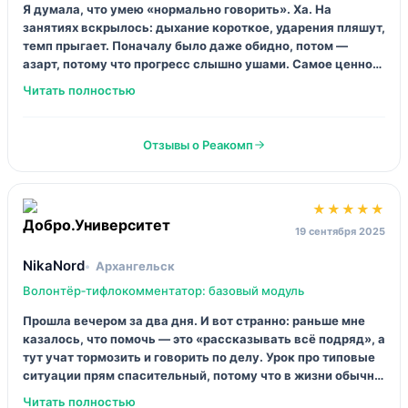
12 декабря 2025
Лера Г.
Санкт‑Петербург
Тифлокомментирование (повышение квалификации)
Шла «проверить, моё или нет», а залипла. Там не про
красивые слова, там про дисциплину: что видишь, что
отбираешь, как не лезть в интерпретации. Больше всего
зашли практики по голосу — вроде простые штуки, но
после них реально говоришь иначе. И да, мозг в конце дня
кипел, 6–8 часов это не шутка.
Отзывы о Реакомп
★★★★☆
28 ноября 2025
Vovan_krd
Краснодар
Основы тифлокомментирования для волонтёров
Курс маленький, но прям в точку. Понравилось, что не