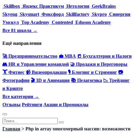
Skillbox
Яндекс Практикум
Нетология
GeekBrains
Skyeng
Skysmart
Фоксфорд
Skillfactory
Skypro
Синергия
Умскул
Top Academy
Contented
Eduson Academy
Все 81 школа →
Ещё направления
🚀 Предпринимательство
💼 MBA
📒 Бухгалтерия и Налоги
👥 HR и Управление командой
🤝 Продажи и Переговоры
🏋️ Фитнес
📹 Видеопродакшн
🎙 Блогинг и Стриминг
📷
Фотография
🎬 3D и Анимация
📚 Педагогика
📉 Трейдинг
и Крипто
Все категории →
Отзывы
Рейтинги
Акции и Промокоды
Перейти
Search
к
for:
Главная
>
Php in array многомерный массив: возможности