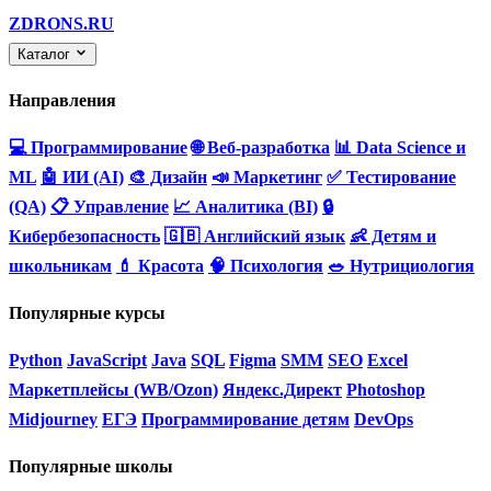
ZDRONS.RU
Каталог
Направления
💻 Программирование
🌐 Веб-разработка
📊 Data Science и
ML
🤖 ИИ (AI)
🎨 Дизайн
📣 Маркетинг
✅ Тестирование
(QA)
📋 Управление
📈 Аналитика (BI)
🔒
Кибербезопасность
🇬🇧 Английский язык
👶 Детям и
школьникам
💄 Красота
🧠 Психология
🥗 Нутрициология
Популярные курсы
Python
JavaScript
Java
SQL
Figma
SMM
SEO
Excel
Маркетплейсы (WB/Ozon)
Яндекс.Директ
Photoshop
Midjourney
ЕГЭ
Программирование детям
DevOps
Популярные школы