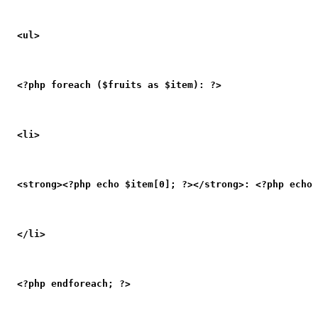
<ul>
<?php foreach ($fruits as $item): ?>
<li>
<strong><?php echo $item[0]; ?></strong>: <?php echo 
</li>
<?php endforeach; ?>