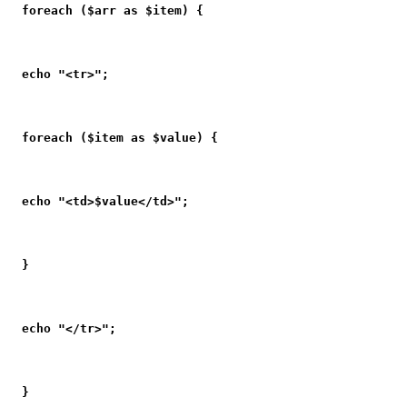
foreach ($arr as $item) {
echo "<tr>";
foreach ($item as $value) {
echo "<td>$value</td>";
}
echo "</tr>";
}