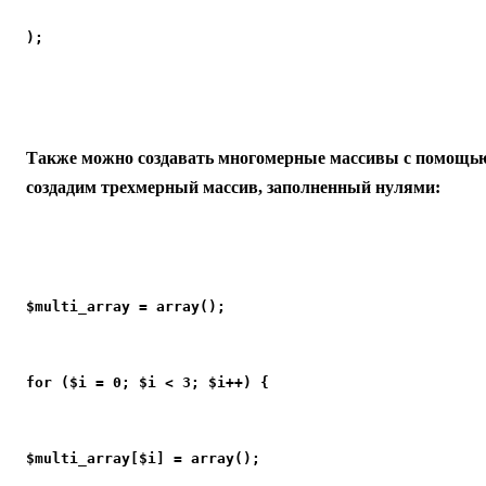
);
Также можно создавать многомерные массивы с помощью
создадим трехмерный массив, заполненный нулями:
$multi_array = array();
for ($i = 0; $i < 3; $i++) {
$multi_array[$i] = array();