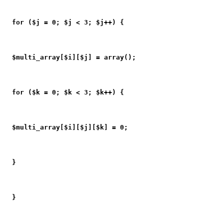
for ($j = 0; $j < 3; $j++) {
$multi_array[$i][$j] = array();
for ($k = 0; $k < 3; $k++) {
$multi_array[$i][$j][$k] = 0;
}
}