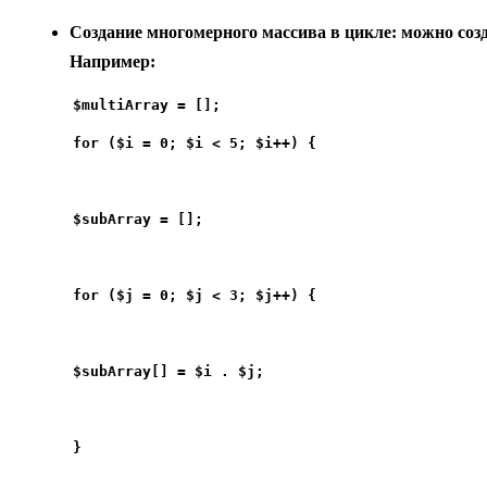
Создание многомерного массива в цикле:
можно созд
Например:
for ($i = 0; $i < 5; $i++) {
$subArray = [];
for ($j = 0; $j < 3; $j++) {
$subArray[] = $i . $j;
}