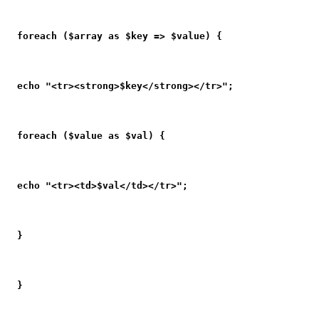
foreach ($array as $key => $value) {
echo "<tr><strong>$key</strong></tr>";
foreach ($value as $val) {
echo "<tr><td>$val</td></tr>";
}
}