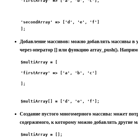
'firstArray' => ['a', 'b', 'c'],
'secondArray' => ['d', 'e', 'f']

];
Добавление массивов:
можно добавлять массивы в 
через оператор [] или функцию array_push(). Наприм
];
$multiArray[] = ['d', 'e', 'f'];
Создание пустого многомерного массива:
может потр
содержимого, к которому можно добавлять другие 
$multiArray = [];