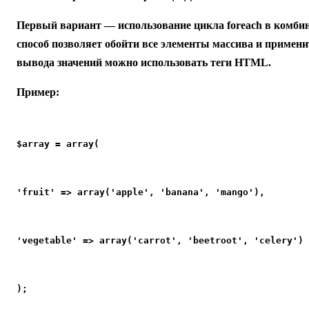
Первый вариант — использование цикла foreach в комбина
способ позволяет обойти все элементы массива и примен
вывода значений можно использовать теги HTML.
Пример:
$array = array(
'fruit' => array('apple', 'banana', 'mango'),
'vegetable' => array('carrot', 'beetroot', 'celery')
);