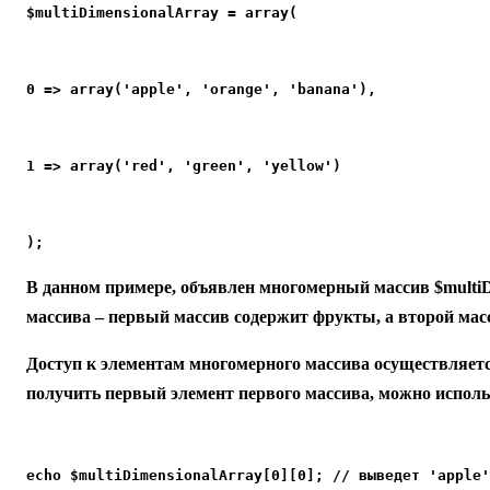
$multiDimensionalArray = array(
0 => array('apple', 'orange', 'banana'),
1 => array('red', 'green', 'yellow')
);
В данном примере, объявлен многомерный массив $multiD
массива – первый массив содержит фрукты, а второй мас
Доступ к элементам многомерного массива осуществляетс
получить первый элемент первого массива, можно исполь
echo $multiDimensionalArray[0][0]; // выведет 'apple'