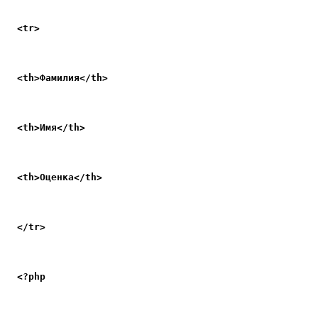
<tr>
<th>Фамилия</th>
<th>Имя</th>
<th>Оценка</th>
</tr>
<?php