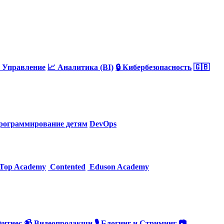
 Управление
📈 Аналитика (BI)
🔒 Кибербезопасность
🇬🇧
рограммирование детям
DevOps
Top Academy
Contented
Eduson Academy
Фитнес
📹 Видеопродакшн
🎙 Блогинг и Стриминг
📷