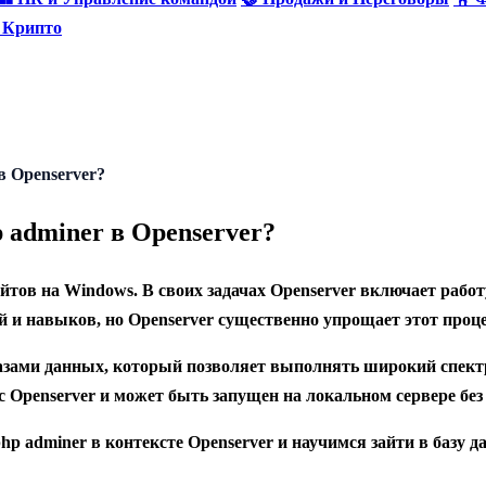
и Крипто
в Openserver?
 adminer в Openserver?
айтов на Windows. В своих задачах Openserver включает раб
и навыков, но Openserver существенно упрощает этот процес
базами данных, который позволяет выполнять широкий спект
с Openserver и может быть запущен на локальном сервере бе
hp adminer в контексте Openserver и научимся зайти в базу