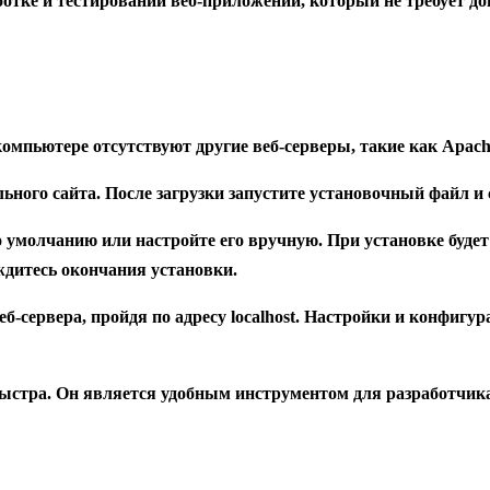
ботке и тестировании веб-приложений, который не требует д
компьютере отсутствуют другие веб-серверы, такие как Apach
льного сайта. После загрузки запустите установочный файл и
о умолчанию или настройте его вручную. При установке буд
дитесь окончания установки.
веб-сервера, пройдя по адресу localhost. Настройки и конфиг
быстра. Он является удобным инструментом для разработчика