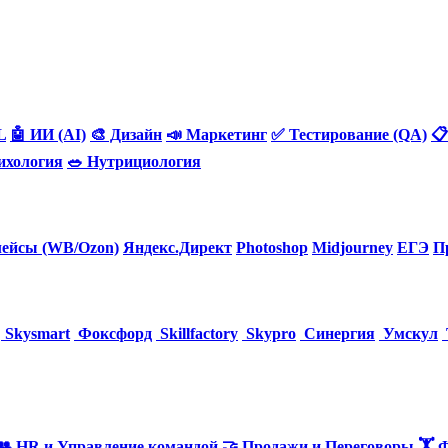
L
🤖 ИИ (AI)
🎨 Дизайн
📣 Маркетинг
✅ Тестирование (QA)
📋
ихология
🥗 Нутрициология
ейсы (WB/Ozon)
Яндекс.Директ
Photoshop
Midjourney
ЕГЭ
П
Skysmart
Фоксфорд
Skillfactory
Skypro
Синергия
Умскул
👥 HR и Управление командой
🤝 Продажи и Переговоры
🏋️ 