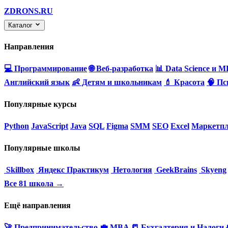
ZDRONS.RU
Каталог
Направления
💻 Программирование
🌐 Веб-разработка
📊 Data Science и M
Английский язык
👶 Детям и школьникам
💄 Красота
🧠 Пс
Популярные курсы
Python
JavaScript
Java
SQL
Figma
SMM
SEO
Excel
Маркетпл
Популярные школы
Skillbox
Яндекс Практикум
Нетология
GeekBrains
Skyeng
Все 81 школа →
Ещё направления
🚀 Предпринимательство
💼 MBA
📒 Бухгалтерия и Налоги