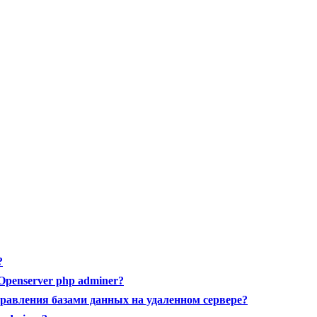
?
Openserver php adminer?
правления базами данных на удаленном сервере?