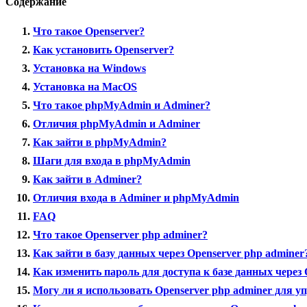
Содержание
Что такое Openserver?
Как установить Openserver?
Установка на Windows
Установка на MacOS
Что такое phpMyAdmin и Adminer?
Отличия phpMyAdmin и Adminer
Как зайти в phpMyAdmin?
Шаги для входа в phpMyAdmin
Как зайти в Adminer?
Отличия входа в Adminer и phpMyAdmin
FAQ
Что такое Openserver php adminer?
Как зайти в базу данных через Openserver php adminer
Как изменить пароль для доступа к базе данных через 
Могу ли я использовать Openserver php adminer для у