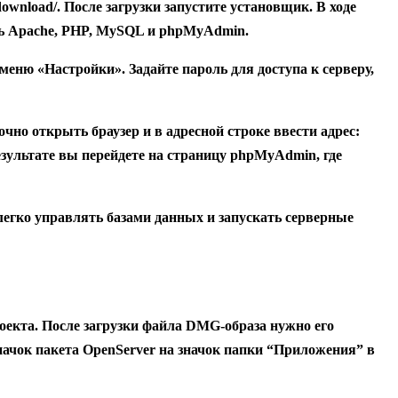
/download/
. После загрузки запустите установщик. В ходе
ть Apache, PHP, MySQL и phpMyAdmin.
меню «Настройки». Задайте пароль для доступа к серверу,
но открыть браузер и в адресной строке ввести адрес:
результате вы перейдете на страницу phpMyAdmin, где
легко управлять базами данных и запускать серверные
оекта. После загрузки файла DMG-образа нужно его
значок пакета OpenServer на значок папки “Приложения” в