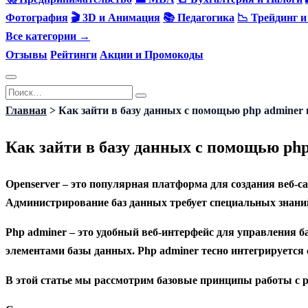
Фотография
🎬 3D и Анимация
📚 Педагогика
📉 Трейдинг 
Все категории →
Отзывы
Рейтинги
Акции и Промокоды
Перейти
Search
к
for:
Главная
>
Как зайти в базу данных с помощью php adminer 
содержанию
Как зайти в базу данных с помощью php
Openserver – это популярная платформа для создания веб-с
Администрирование баз данных требует специальных знаний 
Php adminer – это удобный веб-интерфейс для управления 
элементами базы данных. Php adminer тесно интегрируется 
В этой статье мы рассмотрим базовые принципы работы с p