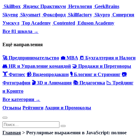
Skillbox
Яндекс Практикум
Нетология
GeekBrains
Skyeng
Skysmart
Фоксфорд
Skillfactory
Skypro
Синергия
Умскул
Top Academy
Contented
Eduson Academy
Все 81 школа →
Ещё направления
🚀 Предпринимательство
💼 MBA
📒 Бухгалтерия и Налоги
👥 HR и Управление командой
🤝 Продажи и Переговоры
🏋️ Фитнес
📹 Видеопродакшн
🎙 Блогинг и Стриминг
📷
Фотография
🎬 3D и Анимация
📚 Педагогика
📉 Трейдинг
и Крипто
Все категории →
Отзывы
Рейтинги
Акции и Промокоды
Перейти
Search
к
for:
Главная
>
Регулярные выражения в JavaScript: полное