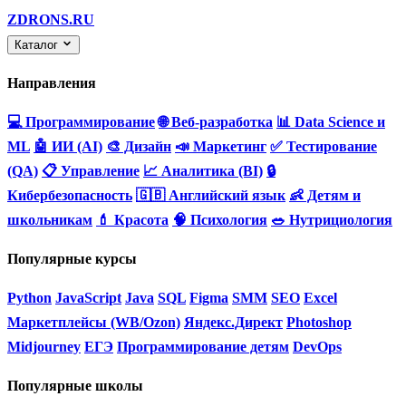
ZDRONS.RU
Каталог
Направления
💻 Программирование
🌐 Веб-разработка
📊 Data Science и
ML
🤖 ИИ (AI)
🎨 Дизайн
📣 Маркетинг
✅ Тестирование
(QA)
📋 Управление
📈 Аналитика (BI)
🔒
Кибербезопасность
🇬🇧 Английский язык
👶 Детям и
школьникам
💄 Красота
🧠 Психология
🥗 Нутрициология
Популярные курсы
Python
JavaScript
Java
SQL
Figma
SMM
SEO
Excel
Маркетплейсы (WB/Ozon)
Яндекс.Директ
Photoshop
Midjourney
ЕГЭ
Программирование детям
DevOps
Популярные школы