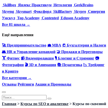
Skillbox
Яндекс Практикум
Нетология
GeekBrains
Skyeng
Skysmart
Фоксфорд
Skillfactory
Skypro
Синергия
Умскул
Top Academy
Contented
Eduson Academy
Все 81 школа →
Ещё направления
🚀 Предпринимательство
💼 MBA
📒 Бухгалтерия и Налоги
👥 HR и Управление командой
🤝 Продажи и Переговоры
🏋️ Фитнес
📹 Видеопродакшн
🎙 Блогинг и Стриминг
📷
Фотография
🎬 3D и Анимация
📚 Педагогика
📉 Трейдинг
и Крипто
Все категории →
Отзывы
Рейтинги
Акции и Промокоды
Перейти
Search
к
for:
Главная
>
Курсы по SEO и аналитике
>
Курсы по сквозной