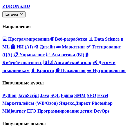
ZDRONS.RU
Каталог
Направления
💻 Программирование
🌐 Веб-разработка
📊 Data Science и
ML
🤖 ИИ (AI)
🎨 Дизайн
📣 Маркетинг
✅ Тестирование
(QA)
📋 Управление
📈 Аналитика (BI)
🔒
Кибербезопасность
🇬🇧 Английский язык
👶 Детям и
школьникам
💄 Красота
🧠 Психология
🥗 Нутрициология
Популярные курсы
Python
JavaScript
Java
SQL
Figma
SMM
SEO
Excel
Маркетплейсы (WB/Ozon)
Яндекс.Директ
Photoshop
Midjourney
ЕГЭ
Программирование детям
DevOps
Популярные школы