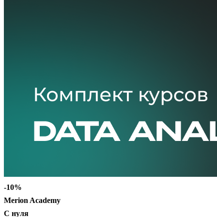
-10%
Merion Academy
С нуля