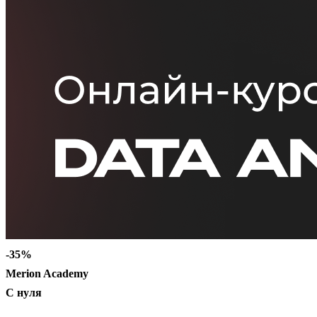
-35%
Merion Academy
С нуля