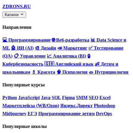
ZDRONS.RU
Каталог
Направления
💻 Программирование
🌐 Веб-разработка
📊 Data Science и
ML
🤖 ИИ (AI)
🎨 Дизайн
📣 Маркетинг
✅ Тестирование
(QA)
📋 Управление
📈 Аналитика (BI)
🔒
Кибербезопасность
🇬🇧 Английский язык
👶 Детям и
школьникам
💄 Красота
🧠 Психология
🥗 Нутрициология
Популярные курсы
Python
JavaScript
Java
SQL
Figma
SMM
SEO
Excel
Маркетплейсы (WB/Ozon)
Яндекс.Директ
Photoshop
Midjourney
ЕГЭ
Программирование детям
DevOps
Популярные школы