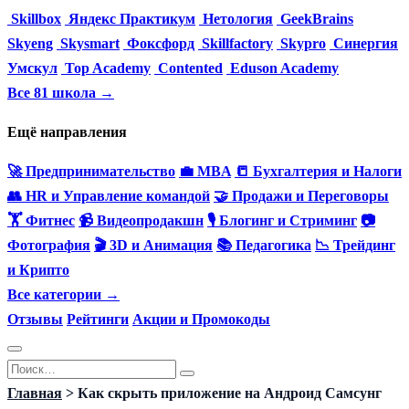
Skillbox
Яндекс Практикум
Нетология
GeekBrains
Skyeng
Skysmart
Фоксфорд
Skillfactory
Skypro
Синергия
Умскул
Top Academy
Contented
Eduson Academy
Все 81 школа →
Ещё направления
🚀 Предпринимательство
💼 MBA
📒 Бухгалтерия и Налоги
👥 HR и Управление командой
🤝 Продажи и Переговоры
🏋️ Фитнес
📹 Видеопродакшн
🎙 Блогинг и Стриминг
📷
Фотография
🎬 3D и Анимация
📚 Педагогика
📉 Трейдинг
и Крипто
Все категории →
Отзывы
Рейтинги
Акции и Промокоды
Перейти
Search
к
for:
Главная
>
Как скрыть приложение на Андроид Самсунг