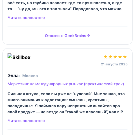
всё есть, но глубина плавает: где-то прям полезно, а где-
то — “ну да, мы это и так знали”. Порадовало, что можно
учиться в своём темпе. Раздражало, что поддержка
иногда отвечает сухо, как бот. Иронично, да.
Отзывы о GeekBrains
★★★★☆
21 августа 2025
Элла
Москва
Маркетинг на международных рынках (практический трек)
Сильная штука, если вы уже не “нулевой”. Мне зашло, что
много внимания к адаптации: смыслы, креативы,
посадочные. Я поймала пару неприятных инсайтов про
свой продукт — не везде он “такой же классный”, как в РФ.
Но лучше в курсе узнать, чем в рекламном кабинете за
деньги.