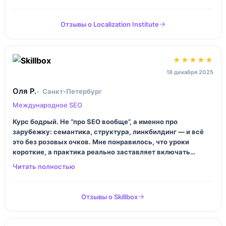
обязателен, и цена кусается, я долго созревал.
Отзывы о Localization Institute
★★★★★
18 декабря 2025
Оля Р.
Санкт‑Петербург
Международное SEO
Курс бодрый. Не “про SEO вообще”, а именно про
зарубежку: семантика, структура, линкбилдинг — и всё
это без розовых очков. Мне понравилось, что уроки
короткие, а практика реально заставляет включать
голову. Плюс куратор в чате — можно не стесняться и
задавать глупые вопросы, я задавала.
Отзывы о Skillbox