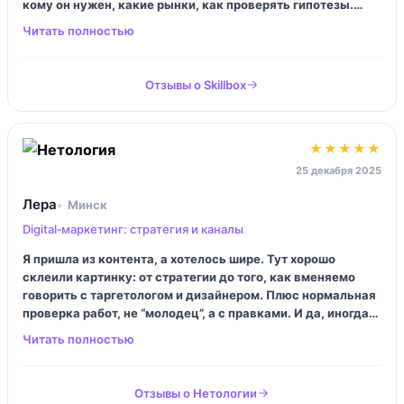
кому он нужен, какие рынки, как проверять гипотезы.
Иногда раздражало, что хочешь ещё глубже, а блок уже
закончился. Но это, наверное, моя жадность.
Отзывы о Skillbox
★★★★★
25 декабря 2025
Лера
Минск
Digital‑маркетинг: стратегия и каналы
Я пришла из контента, а хотелось шире. Тут хорошо
склеили картинку: от стратегии до того, как вменяемо
говорить с таргетологом и дизайнером. Плюс нормальная
проверка работ, не “молодец”, а с правками. И да, иногда
мозг кипел, но это приятный кипяток.
Отзывы о Нетологии