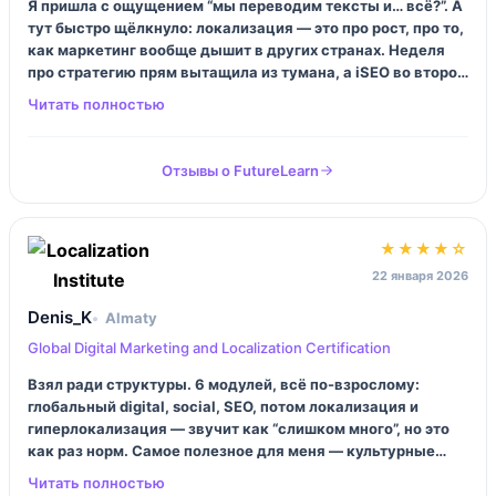
Я пришла с ощущением “мы переводим тексты и… всё?”. А
тут быстро щёлкнуло: локализация — это про рост, про то,
как маркетинг вообще дышит в других странах. Неделя
про стратегию прям вытащила из тумана, а iSEO во второй
— огонь, наконец-то стало понятно, почему “просто
перевели ключи” не работает. Темп спокойный, 2 недели
пролетают, но в голове остаётся.
Отзывы о FutureLearn
★★★★☆
22 января 2026
Denis_K
Almaty
Global Digital Marketing and Localization Certification
Взял ради структуры. 6 модулей, всё по-взрослому:
глобальный digital, social, SEO, потом локализация и
гиперлокализация — звучит как “слишком много”, но это
как раз норм. Самое полезное для меня — культурные
штуки и разбор, где стандартизировать, а где лучше не
лезть с одинаковым месседжем. Минус: английский