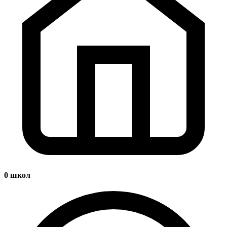
0
школ