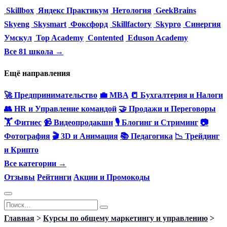
Skillbox
Яндекс Практикум
Нетология
GeekBrains
Skyeng
Skysmart
Фоксфорд
Skillfactory
Skypro
Синергия
Умскул
Top Academy
Contented
Eduson Academy
Все 81 школа →
Ещё направления
🚀 Предпринимательство
💼 MBA
📒 Бухгалтерия и Налоги
👥 HR и Управление командой
🤝 Продажи и Переговоры
🏋️ Фитнес
📹 Видеопродакшн
🎙 Блогинг и Стриминг
📷
Фотография
🎬 3D и Анимация
📚 Педагогика
📉 Трейдинг
и Крипто
Все категории →
Отзывы
Рейтинги
Акции и Промокоды
Перейти
Search
к
for:
Главная
>
Курсы по общему маркетингу и управлению
>