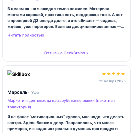
В целом ок, но я ожидал темпа поживее. Материал
местами хороший, практика есть, поддержка тоже. А вот
с проверкой ДЗ иногда долго, и это сбивает — сидишь,
ждёшь, уже перегорел. Если вы дисциплинированные —
норм, если любите “сделал‑получил‑пошёл дальше”, будет
бесить.
Отзывы о GeekBrains
★★★★☆
29 ноября 2025
Марсель
Уфа
Маркетинг для выхода на зарубежные рынки (пакетная
траектория)
Я не фанат “мотивационных” курсов, мне надо: что делать
завтра. Здесь ближе к делу. Понравилось, что много
примеров, и в заданиях реально думаешь про продукт: