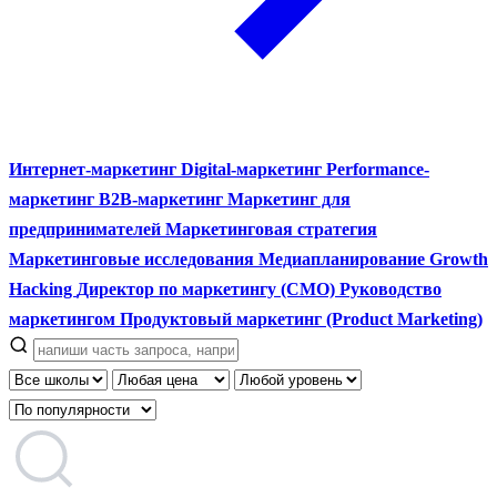
Интернет-маркетинг
Digital-маркетинг
Performance-
маркетинг
B2B-маркетинг
Маркетинг для
предпринимателей
Маркетинговая стратегия
Маркетинговые исследования
Медиапланирование
Growth
Hacking
Директор по маркетингу (CMO)
Руководство
маркетингом
Продуктовый маркетинг (Product Marketing)