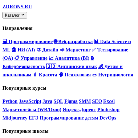
ZDRONS.RU
Каталог
Направления
💻 Программирование
🌐 Веб-разработка
📊 Data Science и
ML
🤖 ИИ (AI)
🎨 Дизайн
📣 Маркетинг
✅ Тестирование
(QA)
📋 Управление
📈 Аналитика (BI)
🔒
Кибербезопасность
🇬🇧 Английский язык
👶 Детям и
школьникам
💄 Красота
🧠 Психология
🥗 Нутрициология
Популярные курсы
Python
JavaScript
Java
SQL
Figma
SMM
SEO
Excel
Маркетплейсы (WB/Ozon)
Яндекс.Директ
Photoshop
Midjourney
ЕГЭ
Программирование детям
DevOps
Популярные школы