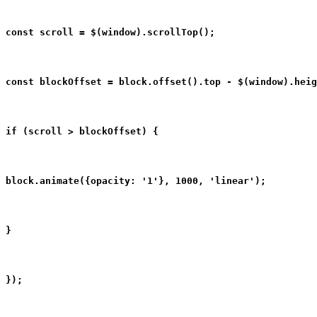
const scroll = $(window).scrollTop();
const blockOffset = block.offset().top - $(window).heig
if (scroll > blockOffset) {
block.animate({opacity: '1'}, 1000, 'linear');
}
});