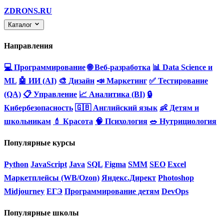
ZDRONS.RU
Каталог
Направления
💻 Программирование
🌐 Веб-разработка
📊 Data Science и
ML
🤖 ИИ (AI)
🎨 Дизайн
📣 Маркетинг
✅ Тестирование
(QA)
📋 Управление
📈 Аналитика (BI)
🔒
Кибербезопасность
🇬🇧 Английский язык
👶 Детям и
школьникам
💄 Красота
🧠 Психология
🥗 Нутрициология
Популярные курсы
Python
JavaScript
Java
SQL
Figma
SMM
SEO
Excel
Маркетплейсы (WB/Ozon)
Яндекс.Директ
Photoshop
Midjourney
ЕГЭ
Программирование детям
DevOps
Популярные школы