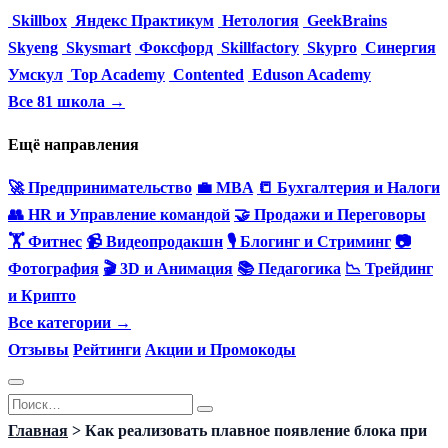
Skillbox
Яндекс Практикум
Нетология
GeekBrains
Skyeng
Skysmart
Фоксфорд
Skillfactory
Skypro
Синергия
Умскул
Top Academy
Contented
Eduson Academy
Все 81 школа →
Ещё направления
🚀 Предпринимательство
💼 MBA
📒 Бухгалтерия и Налоги
👥 HR и Управление командой
🤝 Продажи и Переговоры
🏋️ Фитнес
📹 Видеопродакшн
🎙 Блогинг и Стриминг
📷
Фотография
🎬 3D и Анимация
📚 Педагогика
📉 Трейдинг
и Крипто
Все категории →
Отзывы
Рейтинги
Акции и Промокоды
Перейти
Search
к
for:
Главная
>
Как реализовать плавное появление блока при