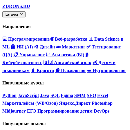
ZDRONS.RU
Каталог
Направления
💻 Программирование
🌐 Веб-разработка
📊 Data Science и
ML
🤖 ИИ (AI)
🎨 Дизайн
📣 Маркетинг
✅ Тестирование
(QA)
📋 Управление
📈 Аналитика (BI)
🔒
Кибербезопасность
🇬🇧 Английский язык
👶 Детям и
школьникам
💄 Красота
🧠 Психология
🥗 Нутрициология
Популярные курсы
Python
JavaScript
Java
SQL
Figma
SMM
SEO
Excel
Маркетплейсы (WB/Ozon)
Яндекс.Директ
Photoshop
Midjourney
ЕГЭ
Программирование детям
DevOps
Популярные школы