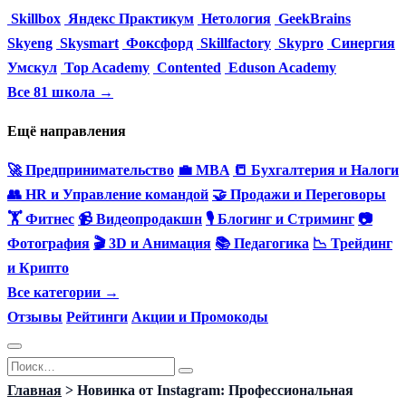
Skillbox
Яндекс Практикум
Нетология
GeekBrains
Skyeng
Skysmart
Фоксфорд
Skillfactory
Skypro
Синергия
Умскул
Top Academy
Contented
Eduson Academy
Все 81 школа →
Ещё направления
🚀 Предпринимательство
💼 MBA
📒 Бухгалтерия и Налоги
👥 HR и Управление командой
🤝 Продажи и Переговоры
🏋️ Фитнес
📹 Видеопродакшн
🎙 Блогинг и Стриминг
📷
Фотография
🎬 3D и Анимация
📚 Педагогика
📉 Трейдинг
и Крипто
Все категории →
Отзывы
Рейтинги
Акции и Промокоды
Перейти
Search
к
for:
Главная
>
Новинка от Instagram: Профессиональная