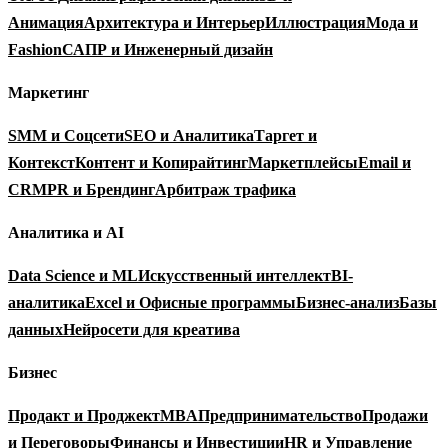
Анимация
Архитектура и Интерьер
Иллюстрация
Мода и
Fashion
САПР и Инженерный дизайн
Маркетинг
SMM и Соцсети
SEO и Аналитика
Таргет и
Контекст
Контент и Копирайтинг
Маркетплейсы
Email и
CRM
PR и Брендинг
Арбитраж трафика
Аналитика и AI
Data Science и ML
Искусственный интеллект
BI-
аналитика
Excel и Офисные программы
Бизнес-анализ
Базы
данных
Нейросети для креатива
Бизнес
Продакт и Проджект
MBA
Предпринимательство
Продажи
и Переговоры
Финансы и Инвестиции
HR и Управление