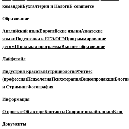
командой
Бухгалтерия и Налоги
E-commerce
Образование
Английский язык
Европейские языки
Азиатские
языки
Подготовка к ЕГЭ/ОГЭ
Программирование
детям
Школьная программа
Высшее образование
Лайфстайл
Индустрия красоты
Нутрициология
Фитнес
(профессия)
Психология
Психотерапия
Видеопродакшн
Блоги
и Стриминг
Фотография
Информация
О проекте
Об авторе
Контакты
Скоринг онлайн-школ
Блог
Документы