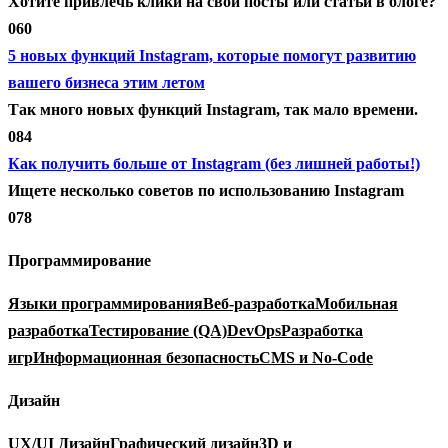
Хотите привлечь клики на свои посты или статьи в блоге?
0
60
5 новых функций Instagram, которые помогут развитию
вашего бизнеса этим летом
Так много новых функций Instagram, так мало времени.
0
84
Как получить больше от Instagram (без лишней работы!)
Ищете несколько советов по использованию Instagram
0
78
Программирование
Языки программирования
Веб-разработка
Мобильная
разработка
Тестирование (QA)
DevOps
Разработка
игр
Информационная безопасность
CMS и No-Code
Дизайн
UX/UI Дизайн
Графический дизайн
3D и